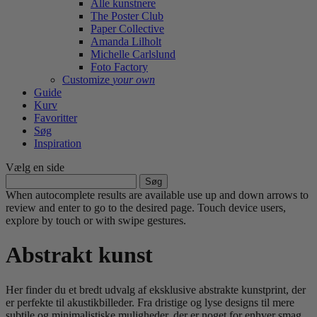
Alle kunstnere
The Poster Club
Paper Collective
Amanda Lilholt
Michelle Carlslund
Foto Factory
Customize
your own
Guide
Kurv
Favoritter
Søg
Inspiration
Vælg en side
Søg
efter:
When autocomplete results are available use up and down arrows to
review and enter to go to the desired page. Touch device users,
explore by touch or with swipe gestures.
Abstrakt kunst
Her finder du et bredt udvalg af eksklusive abstrakte kunstprint, der
er perfekte til akustikbilleder. Fra dristige og lyse designs til mere
subtile og minimalistiske muligheder, der er noget for enhver smag