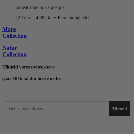
homeaf-runelm-13-pos-po
Prisinterval:
2,295
kr.
–
4,095
kr.
+ Flere muligheder
2,295 kr.
til
Maps
4,095 kr.
Collection
Natur
Collection
Tilmeld vores nyhedsbrev,
spar 10% på din første ordre.
Tilmeld