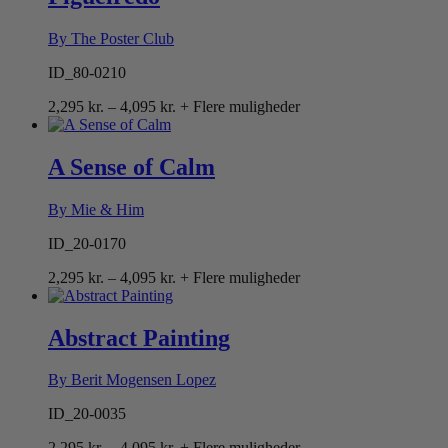
By The Poster Club
ID_80-0210
Prisinterval:
2,295
kr.
–
4,095
kr.
+ Flere muligheder
2,295 kr.
til
4,095 kr.
A Sense of Calm
By Mie & Him
ID_20-0170
Prisinterval:
2,295
kr.
–
4,095
kr.
+ Flere muligheder
2,295 kr.
til
4,095 kr.
Abstract Painting
By Berit Mogensen Lopez
ID_20-0035
Prisinterval:
2,295
kr.
–
4,095
kr.
+ Flere muligheder