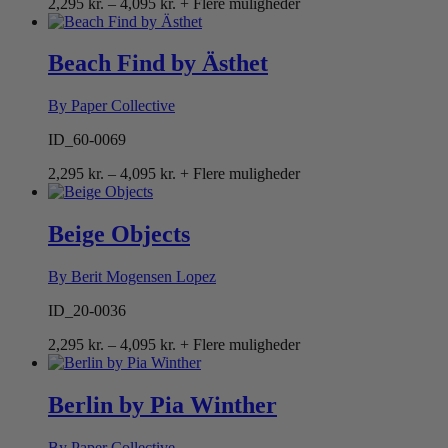
Prisinterval:
2,295
kr.
–
4,095
kr.
+ Flere muligheder
2,295 kr.
til
4,095 kr.
Beach Find by Ästhet
By Paper Collective
ID_60-0069
Prisinterval:
2,295
kr.
–
4,095
kr.
+ Flere muligheder
2,295 kr.
til
4,095 kr.
Beige Objects
By Berit Mogensen Lopez
ID_20-0036
Prisinterval:
2,295
kr.
–
4,095
kr.
+ Flere muligheder
2,295 kr.
til
4,095 kr.
Berlin by Pia Winther
By Paper Collective