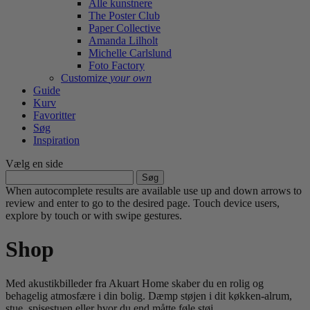
Alle kunstnere
The Poster Club
Paper Collective
Amanda Lilholt
Michelle Carlslund
Foto Factory
Customize
your own
Guide
Kurv
Favoritter
Søg
Inspiration
Vælg en side
Søg
efter:
When autocomplete results are available use up and down arrows to
review and enter to go to the desired page. Touch device users,
explore by touch or with swipe gestures.
Shop
Med akustikbilleder fra Akuart Home skaber du en rolig og
behagelig atmosfære i din bolig. Dæmp støjen i dit køkken-alrum,
stue, spisestuen eller hvor du end måtte føle støj.