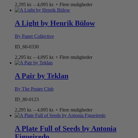
Prisinterval:
2,295
kr.
–
4,095
kr.
+ Flere muligheder
2,295 kr.
til
4,095 kr.
A Light by Henrik Bülow
By Paper Collective
ID_60-0330
Prisinterval:
2,295
kr.
–
4,095
kr.
+ Flere muligheder
2,295 kr.
til
4,095 kr.
A Pair by Teklan
By The Poster Club
ID_80-0123
Prisinterval:
2,295
kr.
–
4,095
kr.
+ Flere muligheder
2,295 kr.
til
4,095 kr.
A Plate Full of Seeds by Antonia
Figueiredo