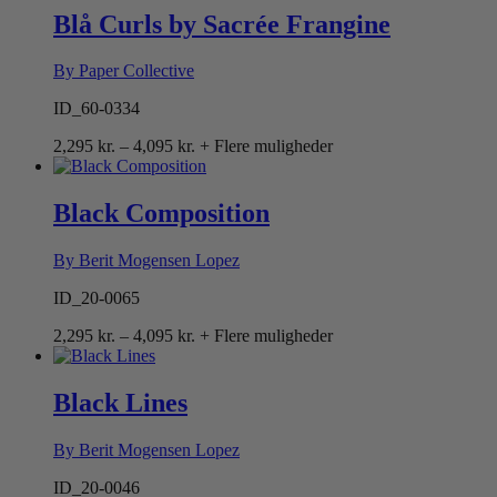
4,095 kr.
Blå Curls by Sacrée Frangine
By Paper Collective
ID_60-0334
Prisinterval:
2,295
kr.
–
4,095
kr.
+ Flere muligheder
2,295 kr.
til
4,095 kr.
Black Composition
By Berit Mogensen Lopez
ID_20-0065
Prisinterval:
2,295
kr.
–
4,095
kr.
+ Flere muligheder
2,295 kr.
til
4,095 kr.
Black Lines
By Berit Mogensen Lopez
ID_20-0046