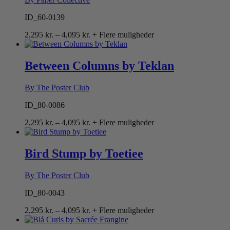
ID_60-0139
Prisinterval:
2,295
kr.
–
4,095
kr.
+ Flere muligheder
2,295 kr.
til
4,095 kr.
Between Columns by Teklan
By The Poster Club
ID_80-0086
Prisinterval:
2,295
kr.
–
4,095
kr.
+ Flere muligheder
2,295 kr.
til
4,095 kr.
Bird Stump by Toetiee
By The Poster Club
ID_80-0043
Prisinterval:
2,295
kr.
–
4,095
kr.
+ Flere muligheder
2,295 kr.
til