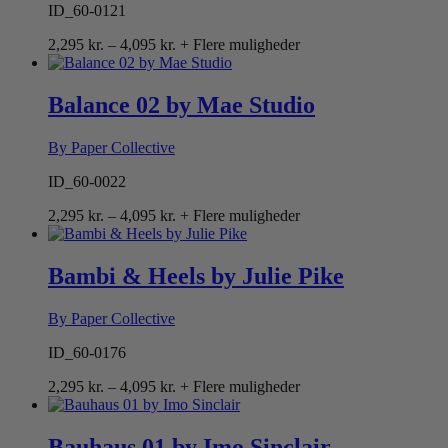
ID_60-0121
Prisinterval:
2,295
kr.
–
4,095
kr.
+ Flere muligheder
2,295 kr.
til
4,095 kr.
Balance 02 by Mae Studio
By Paper Collective
ID_60-0022
Prisinterval:
2,295
kr.
–
4,095
kr.
+ Flere muligheder
2,295 kr.
til
4,095 kr.
Bambi & Heels by Julie Pike
By Paper Collective
ID_60-0176
Prisinterval:
2,295
kr.
–
4,095
kr.
+ Flere muligheder
2,295 kr.
til
4,095 kr.
Bauhaus 01 by Imo Sinclair