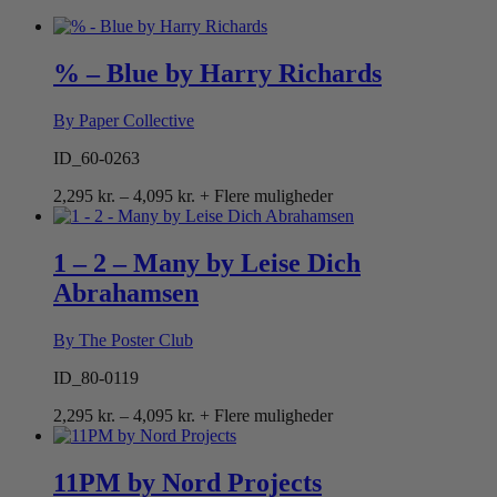
% – Blue by Harry Richards
By Paper Collective
ID_60-0263
Prisinterval:
2,295
kr.
–
4,095
kr.
+ Flere muligheder
2,295 kr.
til
4,095 kr.
1 – 2 – Many by Leise Dich
Abrahamsen
By The Poster Club
ID_80-0119
Prisinterval:
2,295
kr.
–
4,095
kr.
+ Flere muligheder
2,295 kr.
til
4,095 kr.
11PM by Nord Projects