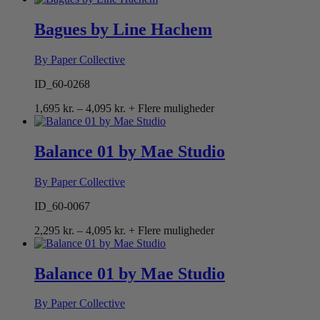
til
4,095 kr.
Bagues by Line Hachem
By Paper Collective
ID_60-0268
Prisinterval:
1,695
kr.
–
4,095
kr.
+ Flere muligheder
1,695 kr.
til
4,095 kr.
Balance 01 by Mae Studio
By Paper Collective
ID_60-0067
Prisinterval:
2,295
kr.
–
4,095
kr.
+ Flere muligheder
2,295 kr.
til
4,095 kr.
Balance 01 by Mae Studio
By Paper Collective