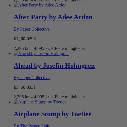
2,295 kr.
til
4,095 kr.
After Party by Adee Ardon
By Paper Collective
ID_60-0295
Prisinterval:
2,295
kr.
–
4,095
kr.
+ Flere muligheder
2,295 kr.
til
4,095 kr.
Ahead by Josefin Holmgren
By Paper Collective
ID_60-0331
Prisinterval:
2,295
kr.
–
4,095
kr.
+ Flere muligheder
2,295 kr.
til
4,095 kr.
Airplane Stump by Toetiee
By The Poster Club