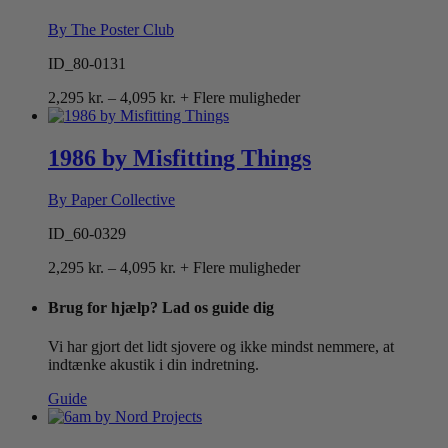
By The Poster Club
ID_80-0131
Prisinterval:
2,295
kr.
–
4,095
kr.
+ Flere muligheder
2,295 kr.
til
4,095 kr.
1986 by Misfitting Things
By Paper Collective
ID_60-0329
Prisinterval:
2,295
kr.
–
4,095
kr.
+ Flere muligheder
2,295 kr.
til
Brug for hjælp? Lad os guide dig
4,095 kr.
Vi har gjort det lidt sjovere og ikke mindst nemmere, at
indtænke akustik i din indretning.
Guide