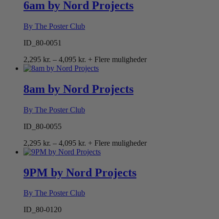
6am by Nord Projects
By The Poster Club
ID_80-0051
Prisinterval:
2,295
kr.
–
4,095
kr.
+ Flere muligheder
2,295 kr.
til
4,095 kr.
8am by Nord Projects
By The Poster Club
ID_80-0055
Prisinterval:
2,295
kr.
–
4,095
kr.
+ Flere muligheder
2,295 kr.
til
4,095 kr.
9PM by Nord Projects
By The Poster Club
ID_80-0120