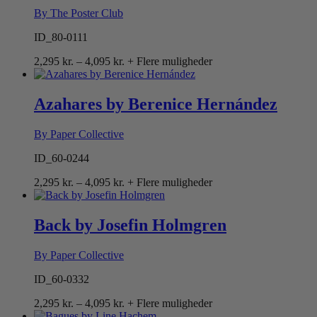
By The Poster Club
ID_80-0111
Prisinterval:
2,295
kr.
–
4,095
kr.
+ Flere muligheder
2,295 kr.
til
4,095 kr.
Azahares by Berenice Hernández
By Paper Collective
ID_60-0244
Prisinterval:
2,295
kr.
–
4,095
kr.
+ Flere muligheder
2,295 kr.
til
4,095 kr.
Back by Josefin Holmgren
By Paper Collective
ID_60-0332
Prisinterval:
2,295
kr.
–
4,095
kr.
+ Flere muligheder
2,295 kr.