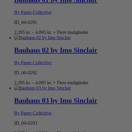
By Paper Collective
ID_60-0291
Prisinterval:
2,295
kr.
–
4,095
kr.
+ Flere muligheder
2,295 kr.
til
4,095 kr.
Bauhaus 02 by Imo Sinclair
By Paper Collective
ID_60-0292
Prisinterval:
2,295
kr.
–
4,095
kr.
+ Flere muligheder
2,295 kr.
til
4,095 kr.
Bauhaus 03 by Imo Sinclair
By Paper Collective
ID_60-0293