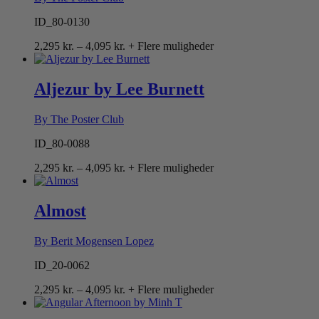
ID_80-0130
Prisinterval:
2,295
kr.
–
4,095
kr.
+ Flere muligheder
2,295 kr.
til
4,095 kr.
Aljezur by Lee Burnett
By The Poster Club
ID_80-0088
Prisinterval:
2,295
kr.
–
4,095
kr.
+ Flere muligheder
2,295 kr.
til
4,095 kr.
Almost
By Berit Mogensen Lopez
ID_20-0062
Prisinterval:
2,295
kr.
–
4,095
kr.
+ Flere muligheder
2,295 kr.
til