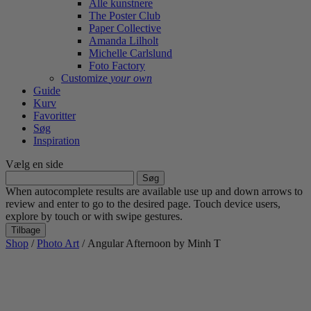
Alle kunstnere
The Poster Club
Paper Collective
Amanda Lilholt
Michelle Carlslund
Foto Factory
Customize
your own
Guide
Kurv
Favoritter
Søg
Inspiration
Vælg en side
Søg
efter:
When autocomplete results are available use up and down arrows to
review and enter to go to the desired page. Touch device users,
explore by touch or with swipe gestures.
Tilbage
Shop
/
Photo Art
/ Angular Afternoon by Minh T