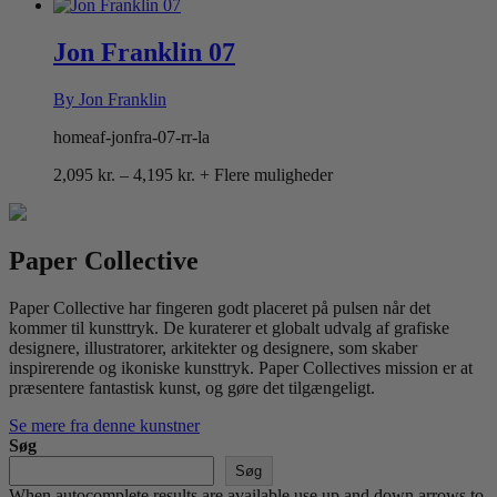
2,095 kr.
til
4,195 kr.
Jon Franklin 07
By Jon Franklin
homeaf-jonfra-07-rr-la
Prisinterval:
2,095
kr.
–
4,195
kr.
+ Flere muligheder
2,095 kr.
til
4,195 kr.
Paper Collective
Paper Collective har fingeren godt placeret på pulsen når det
kommer til kunsttryk. De kuraterer et globalt udvalg af grafiske
designere, illustratorer, arkitekter og designere, som skaber
inspirerende og ikoniske kunsttryk. Paper Collectives mission er at
præsentere fantastisk kunst, og gøre det tilgængeligt.
Se mere fra denne kunstner
Søg
Søg
When autocomplete results are available use up and down arrows to