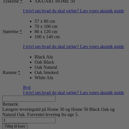
Tykkelse
*
AKUART HOME 50
I tvivl om hvad du skal vælge? Læs vores akustik guide
57 x 80 cm
70 x 100 cm
Størrelse
*
86 x 120 cm
100 x 140 cm
I tvivl om hvad du skal vælge? Læs vores akustik guide
Black Alu
Oak Black
Oak Natural
Ramme
*
Oak Smoked
White Alu
Ryd
I tvivl om hvad du skal vælge? Læs vores akustik guide
Bemærk:
Længere leveringstid på Home 30 og Home 50 Black Oak og
Natural Oak. Forventet levering fra uge 5.
Angular
Afternoon
Tilføj til kurv