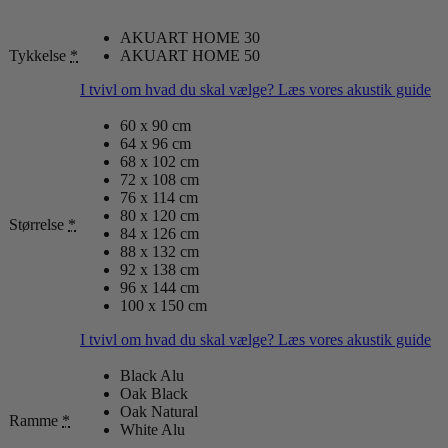
AKUART HOME 30
Tykkelse
*
AKUART HOME 50
I tvivl om hvad du skal vælge? Læs vores akustik guide
60 x 90 cm
64 x 96 cm
68 x 102 cm
72 x 108 cm
76 x 114 cm
80 x 120 cm
Størrelse
*
84 x 126 cm
88 x 132 cm
92 x 138 cm
96 x 144 cm
100 x 150 cm
I tvivl om hvad du skal vælge? Læs vores akustik guide
Black Alu
Oak Black
Oak Natural
Ramme
*
White Alu