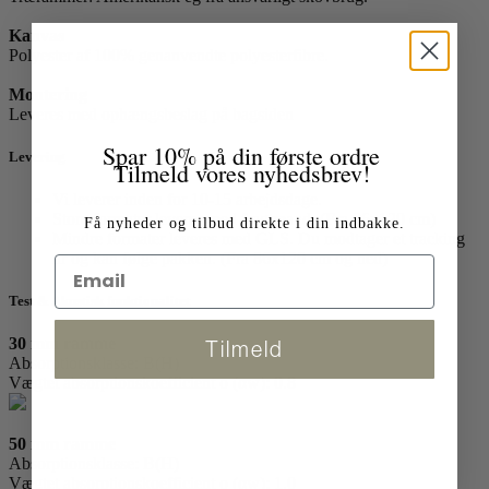
Kanvas
Polyester af 100% genanvendte polyesterfibre.
Montering
Leveres med ophængsbeslag på bagsiden
Spar 10% på din første ordre
Levering
Tilmeld vores nyhedsbrev!
Vi leverer inden for 10-15 arbejdsdage.
Store formater leveres med fragtmand. (Fra 86x120 cm)
Få nyheder og tilbud direkte i din indbakke.
Mindre formater leveres med GLS. Du modtager et tracking
nr og kan følge pakken. (Fra 86x120 cm og ned)
Test & Akustisk funktionalitet
30 mm ramme
Tilmeld
Absorptionsklasse: B(H)
Vægtet absorptionskoefficient o (αw): 0.8
50 mm ramme
Absorptionsklasse: B(H)
Vægtet absorptionskoefficient o (αw): 1.0