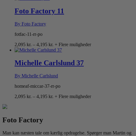
til
4,195 kr.
Foto Factory 11
By Foto Factory
fotfac-11-rr-po
Prisinterval:
2,095
kr.
–
4,195
kr.
+ Flere muligheder
2,095 kr.
til
4,195 kr.
Michelle Carlslund 37
By Michelle Carlslund
homeaf-miccar-37-rr-po
Prisinterval:
2,095
kr.
–
4,195
kr.
+ Flere muligheder
2,095 kr.
til
4,195 kr.
Foto Factory
Man kan næsten tale om kærlig opdragelse. Spørger man Martin og