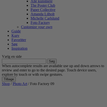
Alle kunstnere
The Poster Club
Paper Collective
Amanda Lilholt
Michelle Carlslund
Foto Factory
Customize
your own
Guide
Kurv
Favoritter
Søg
Inspiration
Vælg en side
Søg
efter:
When autocomplete results are available use up and down arrows to
review and enter to go to the desired page. Touch device users,
explore by touch or with swipe gestures.
Tilbage
Shop
/
Photo Art
/ Foto Factory 09