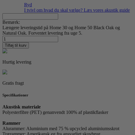
Ryd
I tvivl om hvad du skal vælge? Læs vores akustik guide
Bemærk:
Længere leveringstid på Home 30 og Home 50 Black Oak og
Natural Oak. Forventet levering fra uge 5.
Foto
Factory
Tilføj til kurv
09
antal
Hurtig levering
Gratis fragt
Specifikationer
Akustisk materiale
Polyesterfibre (PET) genanvendt 100% af plastikflasker
Rammer
Alurammer: Aluminium med 75 % upcycled aluminiumsskrot
Trærammer: Amerikansk eg fra ansvarligt skovbrug.