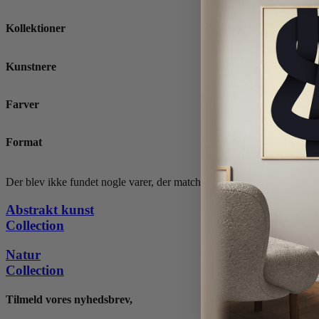
Kollektioner
Kunstnere
Farver
Format
Der blev ikke fundet nogle varer, der matcher dit valg.
Abstrakt kunst
Collection
Natur
Collection
Tilmeld vores nyhedsbrev,