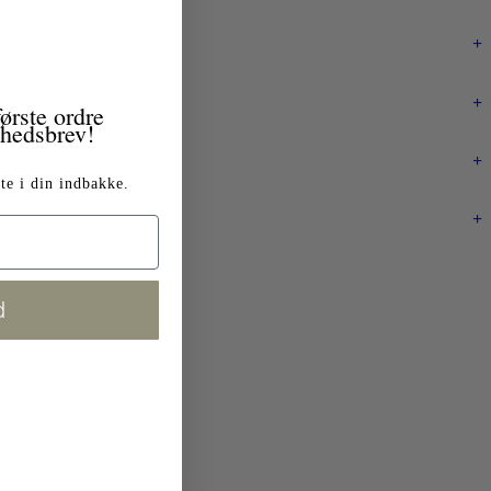
+
+
ørste ordre
yhedsbrev!
+
te i din indbakke.
+
d