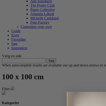
Alle kunstnere
The Poster Club
Paper Collective
Amanda Lilholt
Michelle Carlslund
Foto Factory
Customize
your own
Guide
Kurv
Favoritter
Søg
Inspiration
Vælg en side
Søg
efter:
When autocomplete results are available use up and down arrows to re
100 x 100 cm
Filter
Kategorier