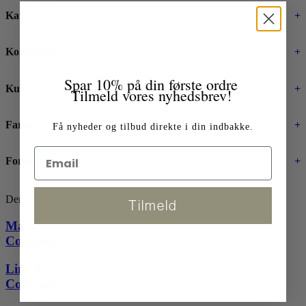
Kategorier
+
Kollektioner
+
Spar 10% på din første ordre
Kunstnere
+
Tilmeld vores nyhedsbrev!
Farver
+
Få nyheder og tilbud direkte i din indbakke.
Format
+
Der blev ikke fundet nogle varer, der matcher dit valg.
Tilmeld
Maps
Collection
Line Art
Collection