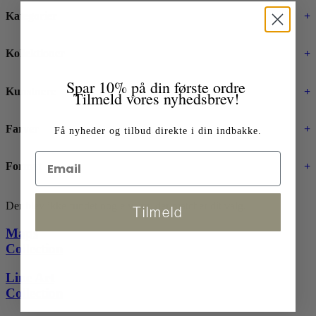
Kategorier
+
Kollektioner
+
Spar 10% på din første ordre
Kunstnere
+
Tilmeld vores nyhedsbrev!
Farver
+
Få nyheder og tilbud direkte i din indbakke.
Format
+
Der blev ikke fundet nogle varer, der matcher dit valg.
Tilmeld
Maps
Collection
Line Art
Collection