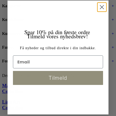
Kategorier
+
Kollektioner
+
Spar 10% på din første ordre
Kunstnere
+
Tilmeld vores nyhedsbrev!
Farver
+
Få nyheder og tilbud direkte i din indbakke.
Format
+
Der blev ikke fundet nogle varer, der matcher dit valg.
Tilmeld
Maps
Collection
Line Art
Collection