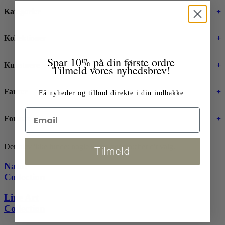
Kategorier
+
Kollektioner
+
Spar 10% på din første ordre
Kunstnere
+
Tilmeld vores nyhedsbrev!
Farver
+
Få nyheder og tilbud direkte i din indbakke.
Format
+
Der blev ikke fundet nogle varer, der matcher dit valg.
Tilmeld
Natur
Collection
Line Art
Collection