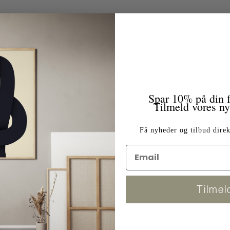
Spar 10% på din f
Tilmeld vores n
Få nyheder og tilbud direk
Tilmel