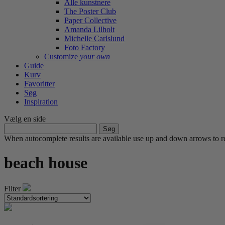
Alle kunstnere
The Poster Club
Paper Collective
Amanda Lilholt
Michelle Carlslund
Foto Factory
Customize
your own
Guide
Kurv
Favoritter
Søg
Inspiration
Vælg en side
Søg
efter:
When autocomplete results are available use up and down arrows to re
beach house
Filter