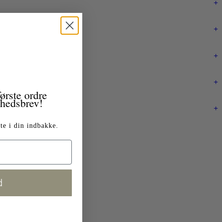
+
+
+
+
ørste ordre
yhedsbrev!
+
te i din indbakke.
d