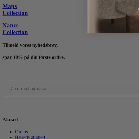
til
Maps
4,195 kr.
Collection
Natur
Collection
Tilmeld vores nyhedsbrev,
spar 10% på din første ordre.
Akuart
Om os
Bæredygtighed