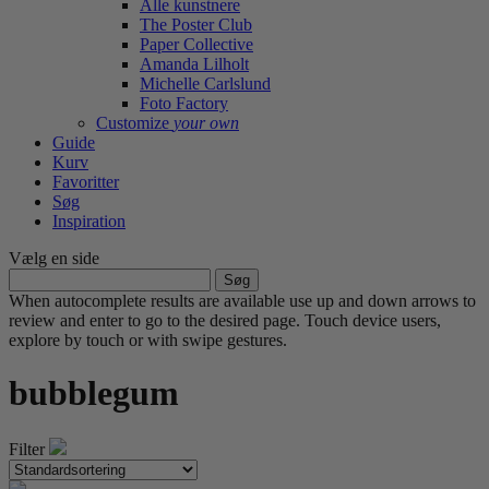
Alle kunstnere
The Poster Club
Paper Collective
Amanda Lilholt
Michelle Carlslund
Foto Factory
Customize
your own
Guide
Kurv
Favoritter
Søg
Inspiration
Vælg en side
Søg
efter:
When autocomplete results are available use up and down arrows to
review and enter to go to the desired page. Touch device users,
explore by touch or with swipe gestures.
bubblegum
Filter