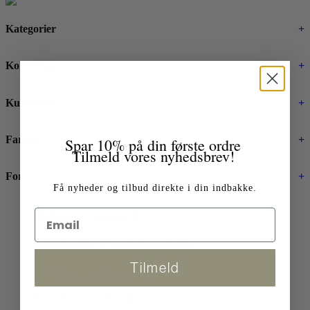
Kategorier
+
Kollektioner
+
Kunstnere
+
Farver
+
Spar 10% på din første ordre
Tilmeld vores nyhedsbrev!
Format
+
Få nyheder og tilbud direkte i din indbakke.
Michelle Carlslund 46
Tilmeld
By Michelle Carlslund
homeaf-miccar-46-rr-la