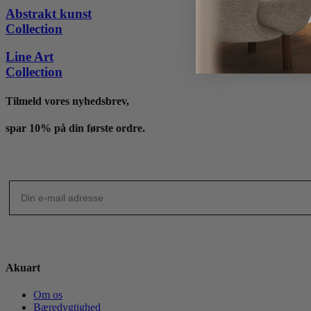
til
Abstrakt kunst
4,195 kr.
Collection
Line Art
Collection
Tilmeld vores nyhedsbrev,
spar 10% på din første ordre.
Akuart
Om os
Bæredygtighed