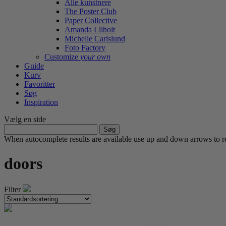
Alle kunstnere
The Poster Club
Paper Collective
Amanda Lilholt
Michelle Carlslund
Foto Factory
Customize
your own
Guide
Kurv
Favoritter
Søg
Inspiration
Vælg en side
Søg
efter:
When autocomplete results are available use up and down arrows to re
doors
Filter