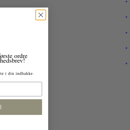
+
+
+
+
ørste ordre
yhedsbrev!
+
te i din indbakke.
d