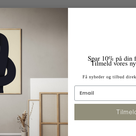
Spar 10% på din f
Tilmeld vores n
Få nyheder og tilbud direk
Tilmel