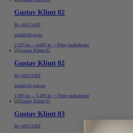
til
4,095 kr.
Gustav Klimt 02
By AKUART
guskli-02-rr-po
Prisinterval:
2,295
kr.
–
4,095
kr.
+ Flere muligheder
2,295 kr.
til
4,095 kr.
Gustav Klimt 02
By AKUART
guskli-02-wd-po
Prisinterval:
1,995
kr.
–
3,295
kr.
+ Flere muligheder
1,995 kr.
til
3,295 kr.
Gustav Klimt 03
By AKUART