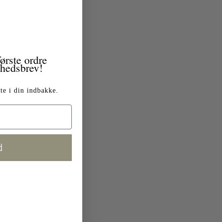
ørste ordre
yhedsbrev!
te i din indbakke.
d