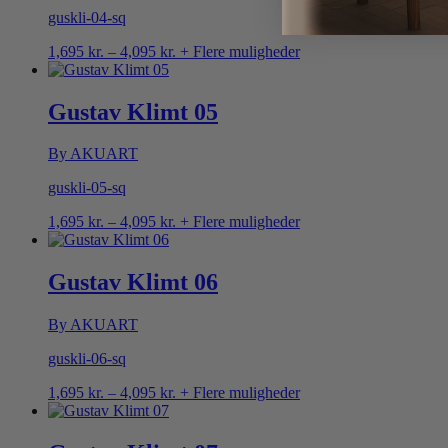
guskli-04-sq
Prisinterval:
1,695
kr.
–
4,095
kr.
+ Flere muligheder
1,695 kr.
til
4,095 kr.
Gustav Klimt 05
By AKUART
guskli-05-sq
Prisinterval:
1,695
kr.
–
4,095
kr.
+ Flere muligheder
1,695 kr.
til
4,095 kr.
Gustav Klimt 06
By AKUART
guskli-06-sq
Prisinterval:
1,695
kr.
–
4,095
kr.
+ Flere muligheder
1,695 kr.
til
4,095 kr.