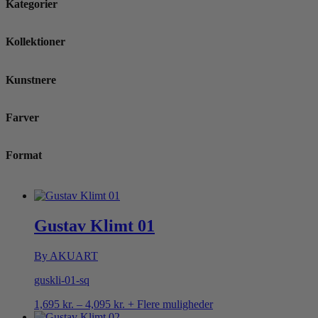
Kategorier
Kollektioner
Kunstnere
Farver
Format
Gustav Klimt 01
By AKUART
guskli-01-sq
Prisinterval:
1,695
kr.
–
4,095
kr.
+ Flere muligheder
1,695 kr.