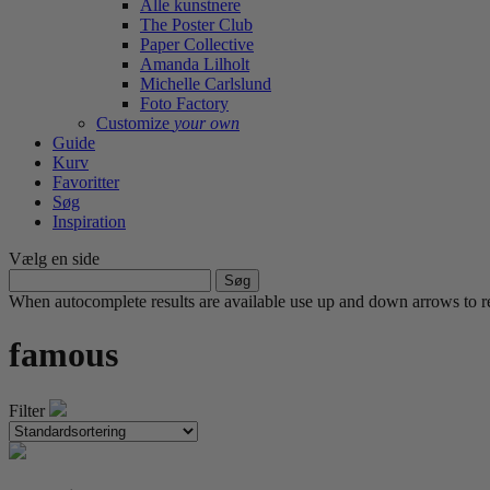
Alle kunstnere
The Poster Club
Paper Collective
Amanda Lilholt
Michelle Carlslund
Foto Factory
Customize
your own
Guide
Kurv
Favoritter
Søg
Inspiration
Vælg en side
Søg
efter:
When autocomplete results are available use up and down arrows to re
famous
Filter