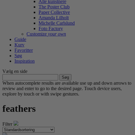
Alle kunstnere
The Poster Club
Paper Collective
Amanda Lilholt
Michelle Carlslund
Foto Factory
Customize
your own
Guide
Kurv
Favoritter
Søg
Inspiration
Vælg en side
Søg
efter:
When autocomplete results are available use up and down arrows to
review and enter to go to the desired page. Touch device users,
explore by touch or with swipe gestures.
feathers
Filter