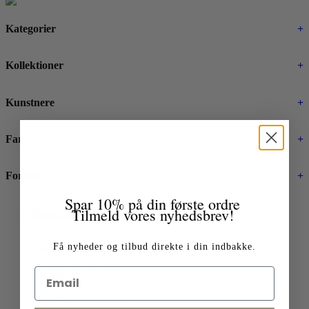
Kategorier
+
Kollektioner
+
Kunstnere
+
Farver
+
Format
+
Spar 10% på din første ordre
Tilmeld vores nyhedsbrev!
Michelle Carlslund 12
Få nyheder og tilbud direkte i din indbakke.
By Michelle Carlslund
homeaf-miccar-12-rr-po