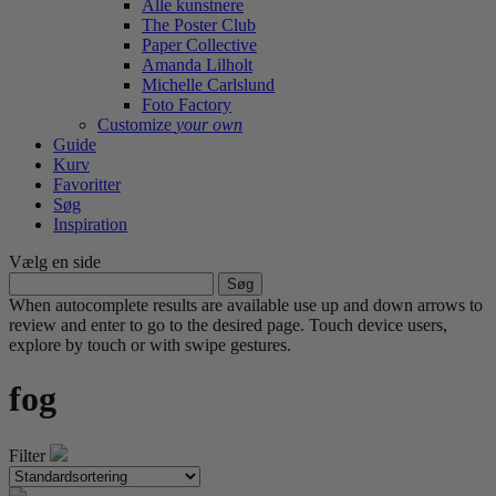
Alle kunstnere
The Poster Club
Paper Collective
Amanda Lilholt
Michelle Carlslund
Foto Factory
Customize
your own
Guide
Kurv
Favoritter
Søg
Inspiration
Vælg en side
Søg
efter:
When autocomplete results are available use up and down arrows to
review and enter to go to the desired page. Touch device users,
explore by touch or with swipe gestures.
fog
Filter