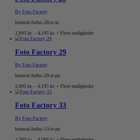
By Foto Factory
homeaf-fotfac-28-rr-la
Prisinterval:
2,095
kr.
–
4,195
kr.
+ Flere muligheder
2,095 kr.
til
4,195 kr.
Foto Factory 29
By Foto Factory
homeaf-fotfac-29-rr-po
Prisinterval:
2,095
kr.
–
4,195
kr.
+ Flere muligheder
2,095 kr.
til
4,195 kr.
Foto Factory 33
By Foto Factory
homeaf-fotfac-33-rr-po
Prisinterval:
2,295
kr.
–
4,095
kr.
+ Flere muligheder