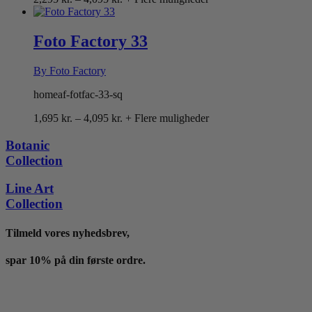
2,295 kr.
til
4,095 kr.
Foto Factory 33
By Foto Factory
homeaf-fotfac-33-sq
Prisinterval:
1,695
kr.
–
4,095
kr.
+ Flere muligheder
1,695 kr.
til
Botanic
4,095 kr.
Collection
Line Art
Collection
Tilmeld vores nyhedsbrev,
spar 10% på din første ordre.