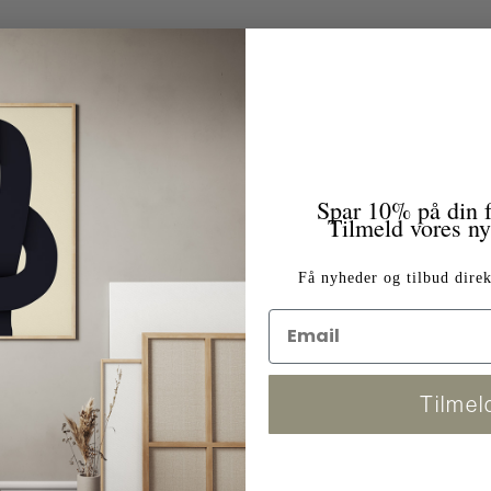
Spar 10% på din f
Tilmeld vores n
Få nyheder og tilbud direk
Tilmel