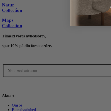
til
Natur
4,095 kr.
Collection
Maps
Collection
Tilmeld vores nyhedsbrev,
spar 10% på din første ordre.
Akuart
Om os
Bæredygtighed