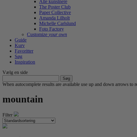
Alle kunstnere
The Poster Club
Paper Collective
Amanda Lilholt
Michelle Carlslund
Foto Factory
Customize
your own
Guide
Kurv
Favoritter
Søg
Inspiration
Vælg en side
Søg
efter:
When autocomplete results are available use up and down arrows to re
mountain
Filter