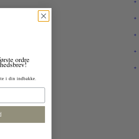
+
+
+
+
ørste ordre
yhedsbrev!
+
te i din indbakke.
d