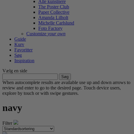
Alle kunstnere
The Poster Club
Paper Collective
Amanda Lilholt
Michelle Carlslund
Foto Factory
Customize
your own
Guide
Kurv
Favoritter
Søg
Inspiration
Vælg en side
Søg
efter:
When autocomplete results are available use up and down arrows to
review and enter to go to the desired page. Touch device users,
explore by touch or with swipe gestures.
navy
Filter