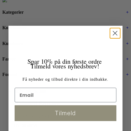
Kategorier
+
Kollektioner
+
Kunstnere
+
Farver
+
Spar 10% på din første ordre
Tilmeld vores nyhedsbrev!
Format
+
Få nyheder og tilbud direkte i din indbakke.
Painted Square
Tilmeld
By Berit Mogensen Lopez
ID_20-0059