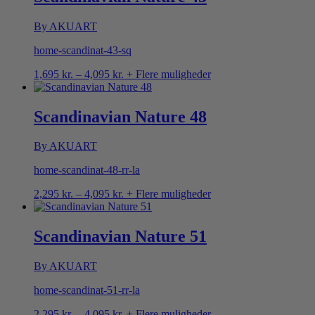
By AKUART
home-scandinat-43-sq
Prisinterval:
1,695
kr.
–
4,095
kr.
+ Flere muligheder
1,695 kr.
til
4,095 kr.
Scandinavian Nature 48
By AKUART
home-scandinat-48-rr-la
Prisinterval:
2,295
kr.
–
4,095
kr.
+ Flere muligheder
2,295 kr.
til
4,095 kr.
Scandinavian Nature 51
By AKUART
home-scandinat-51-rr-la
Prisinterval:
2,295
kr.
–
4,095
kr.
+ Flere muligheder