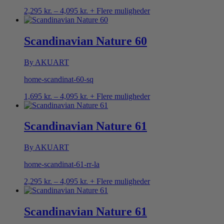
Prisinterval:
2,295
kr.
–
4,095
kr.
+ Flere muligheder
2,295 kr.
til
4,095 kr.
Scandinavian Nature 60
By AKUART
home-scandinat-60-sq
Prisinterval:
1,695
kr.
–
4,095
kr.
+ Flere muligheder
1,695 kr.
til
4,095 kr.
Scandinavian Nature 61
By AKUART
home-scandinat-61-rr-la
Prisinterval:
2,295
kr.
–
4,095
kr.
+ Flere muligheder
2,295 kr.
til
4,095 kr.
Scandinavian Nature 61