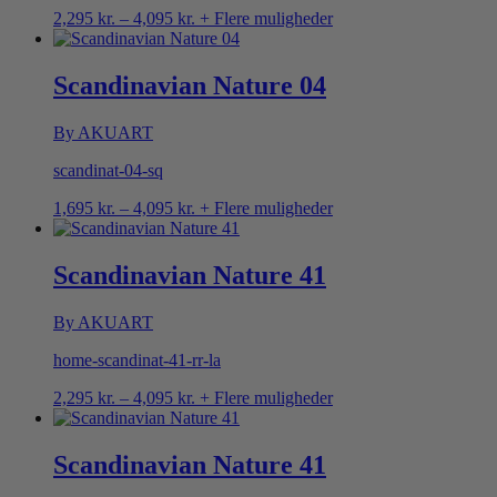
Prisinterval:
2,295
kr.
–
4,095
kr.
+ Flere muligheder
2,295 kr.
til
4,095 kr.
Scandinavian Nature 04
By AKUART
scandinat-04-sq
Prisinterval:
1,695
kr.
–
4,095
kr.
+ Flere muligheder
1,695 kr.
til
4,095 kr.
Scandinavian Nature 41
By AKUART
home-scandinat-41-rr-la
Prisinterval:
2,295
kr.
–
4,095
kr.
+ Flere muligheder
2,295 kr.
til
4,095 kr.
Scandinavian Nature 41