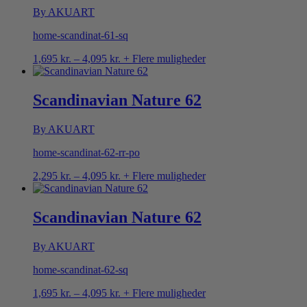
By AKUART
home-scandinat-61-sq
Prisinterval:
1,695
kr.
–
4,095
kr.
+ Flere muligheder
1,695 kr.
til
4,095 kr.
Scandinavian Nature 62
By AKUART
home-scandinat-62-rr-po
Prisinterval:
2,295
kr.
–
4,095
kr.
+ Flere muligheder
2,295 kr.
til
4,095 kr.
Scandinavian Nature 62
By AKUART
home-scandinat-62-sq
Prisinterval:
1,695
kr.
–
4,095
kr.
+ Flere muligheder
1,695 kr.