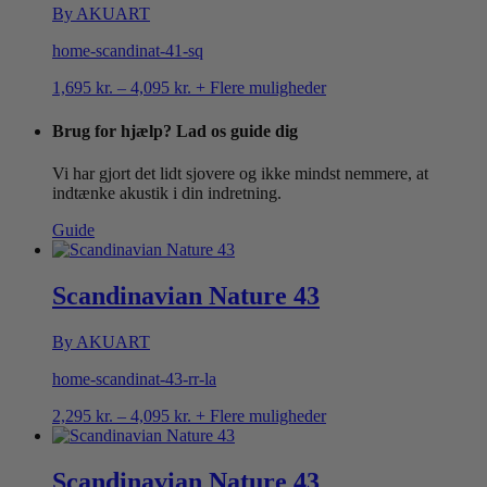
By AKUART
home-scandinat-41-sq
Prisinterval:
1,695
kr.
–
4,095
kr.
+ Flere muligheder
1,695 kr.
til
Brug for hjælp? Lad os guide dig
4,095 kr.
Vi har gjort det lidt sjovere og ikke mindst nemmere, at
indtænke akustik i din indretning.
Guide
Scandinavian Nature 43
By AKUART
home-scandinat-43-rr-la
Prisinterval:
2,295
kr.
–
4,095
kr.
+ Flere muligheder
2,295 kr.
til
4,095 kr.
Scandinavian Nature 43