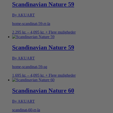
4,095 kr.
Scandinavian Nature 59
By AKUART
home-scandinat-59-rr-la
Prisinterval:
2,295
kr.
–
4,095
kr.
+ Flere muligheder
2,295 kr.
til
4,095 kr.
Scandinavian Nature 59
By AKUART
home-scandinat-59-sq
Prisinterval:
1,695
kr.
–
4,095
kr.
+ Flere muligheder
1,695 kr.
til
4,095 kr.
Scandinavian Nature 60
By AKUART
scandinat-60-rr-la