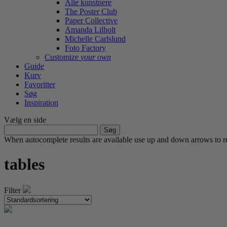
Alle kunstnere
The Poster Club
Paper Collective
Amanda Lilholt
Michelle Carlslund
Foto Factory
Customize
your own
Guide
Kurv
Favoritter
Søg
Inspiration
Vælg en side
Søg
efter:
When autocomplete results are available use up and down arrows to re
tables
Filter