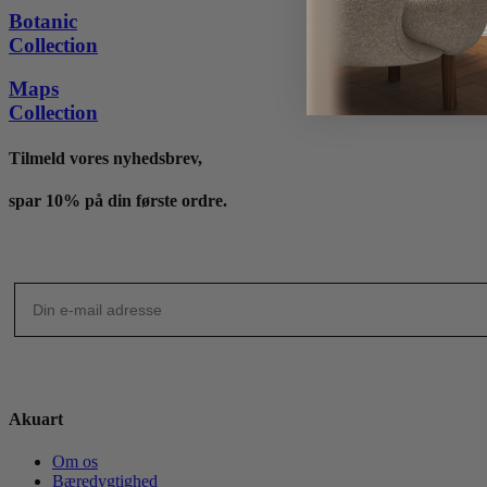
til
Botanic
4,195 kr.
Collection
Maps
Collection
Tilmeld vores nyhedsbrev,
spar 10% på din første ordre.
Akuart
Om os
Bæredygtighed