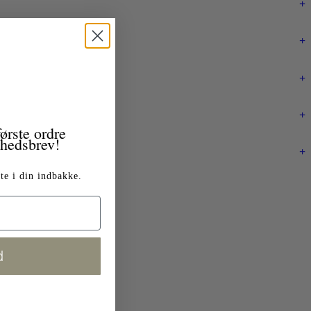
+
+
+
+
ørste ordre
yhedsbrev!
+
te i din indbakke.
d