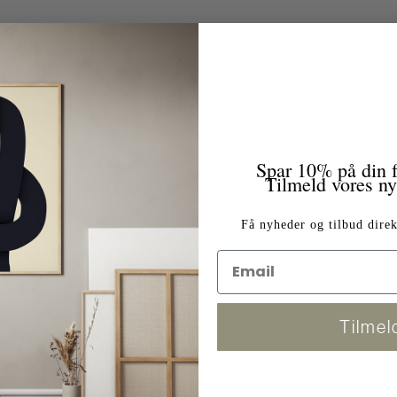
Spar 10% på din f
Tilmeld vores n
Få nyheder og tilbud direk
Tilmel