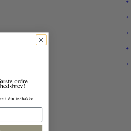
+
+
+
+
+
ørste ordre
yhedsbrev!
te i din indbakke.