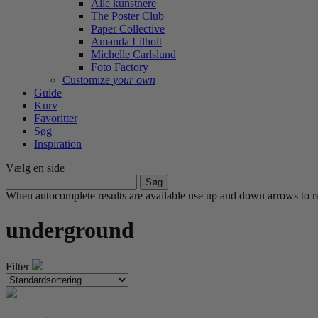
Alle kunstnere
The Poster Club
Paper Collective
Amanda Lilholt
Michelle Carlslund
Foto Factory
Customize
your own
Guide
Kurv
Favoritter
Søg
Inspiration
Vælg en side
Søg
efter:
When autocomplete results are available use up and down arrows to re
underground
Filter