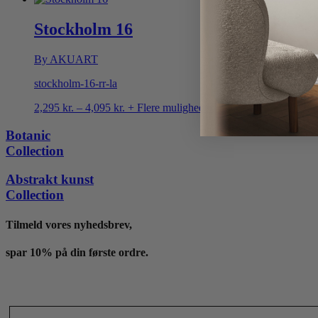
til
4,095 kr.
Stockholm 16
By AKUART
stockholm-16-rr-la
Prisinterval:
2,295
kr.
–
4,095
kr.
+ Flere muligheder
2,295 kr.
til
Botanic
4,095 kr.
Collection
Abstrakt kunst
Collection
Tilmeld vores nyhedsbrev,
spar 10% på din første ordre.