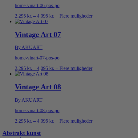
home-vinart-06-pos-po
Prisinterval:
2,295
kr.
–
4,095
kr.
+ Flere muligheder
2,295 kr.
til
4,095 kr.
Vintage Art 07
By AKUART
home-vinart-07-pos-po
Prisinterval:
2,295
kr.
–
4,095
kr.
+ Flere muligheder
2,295 kr.
til
4,095 kr.
Vintage Art 08
By AKUART
home-vinart-08-pos-po
Prisinterval:
2,295
kr.
–
4,095
kr.
+ Flere muligheder
2,295 kr.
til
Abstrakt kunst
4,095 kr.