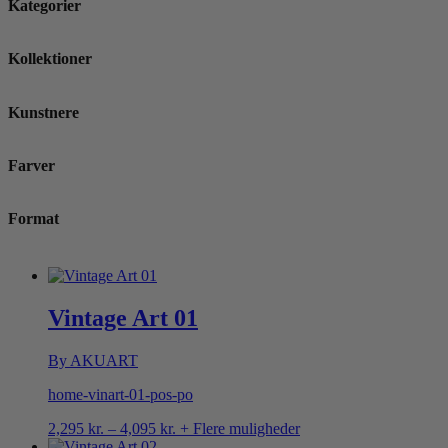
Kategorier
Kollektioner
Kunstnere
Farver
Format
Vintage Art 01
By AKUART
home-vinart-01-pos-po
Prisinterval:
2,295
kr.
–
4,095
kr.
+ Flere muligheder
2,295 kr.