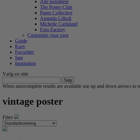
Alle kunstnere
The Poster Club
Paper Collective
Amanda Lilholt
Michelle Carlslund
Foto Factory
Customize
your own
Guide
Kurv
Favoritter
Søg
Inspiration
Vælg en side
Søg
efter:
When autocomplete results are available use up and down arrows to re
vintage poster
Filter