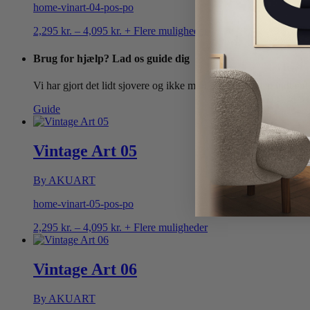
home-vinart-04-pos-po
Prisinterval:
2,295
kr.
–
4,095
kr.
+ Flere muligheder
2,295 kr.
til
Brug for hjælp? Lad os guide dig
4,095 kr.
Vi har gjort det lidt sjovere og ikke mindst nemmere, at indtænk
Guide
Vintage Art 05
By AKUART
home-vinart-05-pos-po
Prisinterval:
2,295
kr.
–
4,095
kr.
+ Flere muligheder
2,295 kr.
til
4,095 kr.
Vintage Art 06
By AKUART