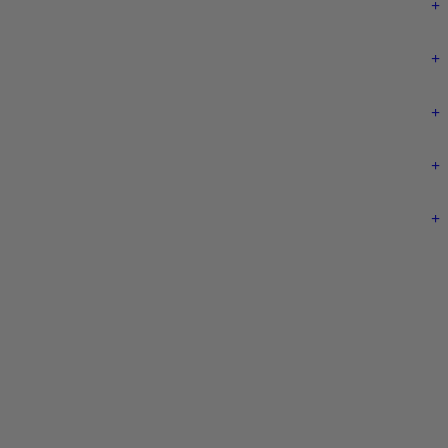
+
+
+
+
+