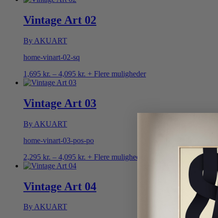
til
4,095 kr.
Vintage Art 02
By AKUART
home-vinart-02-sq
Prisinterval:
1,695
kr.
–
4,095
kr.
+ Flere muligheder
1,695 kr.
til
4,095 kr.
Vintage Art 03
By AKUART
home-vinart-03-pos-po
Prisinterval:
2,295
kr.
–
4,095
kr.
+ Flere muligheder
2,295 kr.
til
4,095 kr.
Vintage Art 04
By AKUART