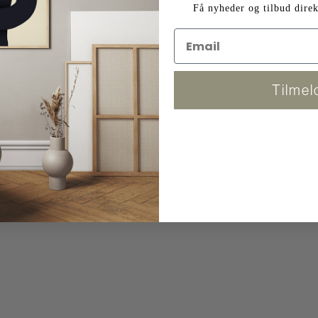
Få nyheder og tilbud direk
e akustik i din indretning.
Tilmel