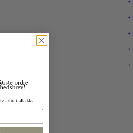
+
+
+
+
+
ørste ordre
yhedsbrev!
te i din indbakke.