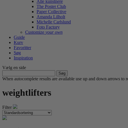
Alle kunstnere
The Poster Club
Paper Collective
Amanda Lilholt
Michelle Carlslund
Foto Factory
Customize
your own
Guide
Kurv
Favoritter
Søg
Inspiration
Vælg en side
Søg
efter:
When autocomplete results are available use up and down arrows to re
weightlifters
Filter