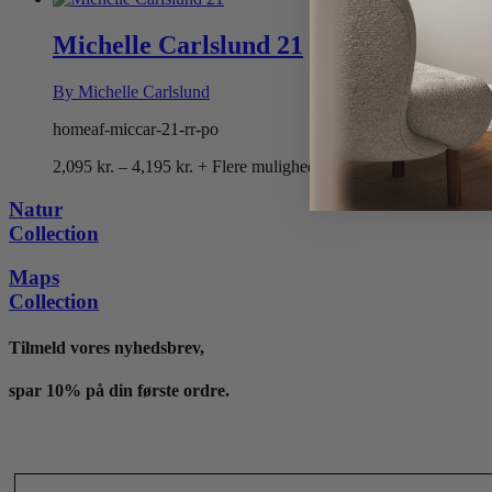
til
4,195 kr.
Michelle Carlslund 21
By Michelle Carlslund
homeaf-miccar-21-rr-po
Prisinterval:
2,095
kr.
–
4,195
kr.
+ Flere muligheder
2,095 kr.
til
Natur
4,195 kr.
Collection
Maps
Collection
Tilmeld vores nyhedsbrev,
spar 10% på din første ordre.