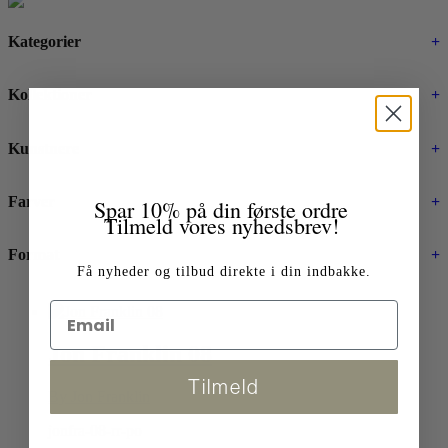
Kategorier
+
Kollektioner
+
Kunstnere
+
Farver
+
Spar 10% på din første ordre
Tilmeld vores nyhedsbrev!
Format
+
Få nyheder og tilbud direkte i din indbakke.
Jon Franklin 08
Tilmeld
By Jon Franklin
jonfra-08-rr-po