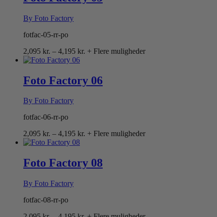
By Foto Factory
fotfac-05-rr-po
Prisinterval:
2,095
kr.
–
4,195
kr.
+ Flere muligheder
2,095 kr.
til
4,195 kr.
Foto Factory 06
By Foto Factory
fotfac-06-rr-po
Prisinterval:
2,095
kr.
–
4,195
kr.
+ Flere muligheder
2,095 kr.
til
4,195 kr.
Foto Factory 08
By Foto Factory
fotfac-08-rr-po
Prisinterval:
2,095
kr.
–
4,195
kr.
+ Flere muligheder