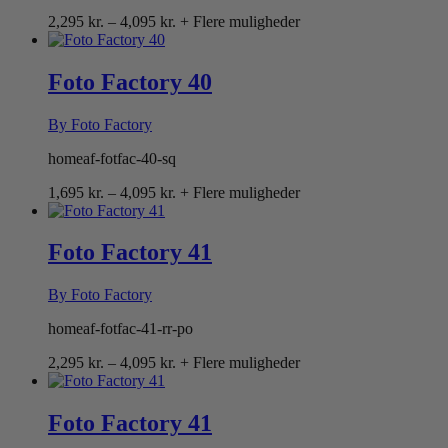
Prisinterval:
2,295
kr.
–
4,095
kr.
+ Flere muligheder
2,295 kr.
til
4,095 kr.
Foto Factory 40
By Foto Factory
homeaf-fotfac-40-sq
Prisinterval:
1,695
kr.
–
4,095
kr.
+ Flere muligheder
1,695 kr.
til
4,095 kr.
Foto Factory 41
By Foto Factory
homeaf-fotfac-41-rr-po
Prisinterval:
2,295
kr.
–
4,095
kr.
+ Flere muligheder
2,295 kr.
til
4,095 kr.
Foto Factory 41