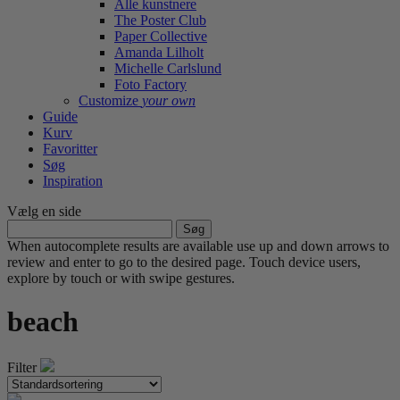
Alle kunstnere
The Poster Club
Paper Collective
Amanda Lilholt
Michelle Carlslund
Foto Factory
Customize
your own
Guide
Kurv
Favoritter
Søg
Inspiration
Vælg en side
Søg
efter:
When autocomplete results are available use up and down arrows to
review and enter to go to the desired page. Touch device users,
explore by touch or with swipe gestures.
beach
Filter