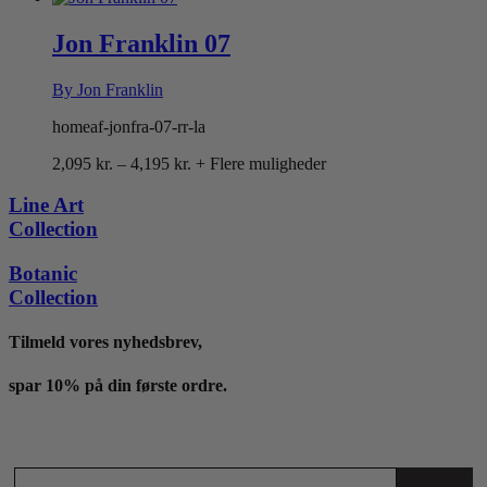
til
4,095 kr.
Jon Franklin 07
By Jon Franklin
homeaf-jonfra-07-rr-la
Prisinterval:
2,095
kr.
–
4,195
kr.
+ Flere muligheder
2,095 kr.
til
Line Art
4,195 kr.
Collection
Botanic
Collection
Tilmeld vores nyhedsbrev,
spar 10% på din første ordre.