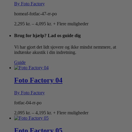
By Foto Factory
homeaf-fotfac-47-rr-po
Prisinterval:
2,295
kr.
–
4,095
kr.
+ Flere muligheder
2,295 kr.
til
Brug for hjælp? Lad os guide dig
4,095 kr.
Vi har gjort det lidt sjovere og ikke mindst nemmere, at
indtænke akustik i din indretning.
Guide
Foto Factory 04
By Foto Factory
fotfac-04-rr-po
Prisinterval:
2,095
kr.
–
4,195
kr.
+ Flere muligheder
2,095 kr.
til
4,195 kr.
Foto Factory 05