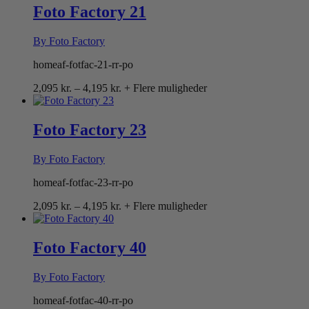
4,195 kr.
Foto Factory 21
By Foto Factory
homeaf-fotfac-21-rr-po
Prisinterval:
2,095
kr.
–
4,195
kr.
+ Flere muligheder
2,095 kr.
til
4,195 kr.
Foto Factory 23
By Foto Factory
homeaf-fotfac-23-rr-po
Prisinterval:
2,095
kr.
–
4,195
kr.
+ Flere muligheder
2,095 kr.
til
4,195 kr.
Foto Factory 40
By Foto Factory
homeaf-fotfac-40-rr-po