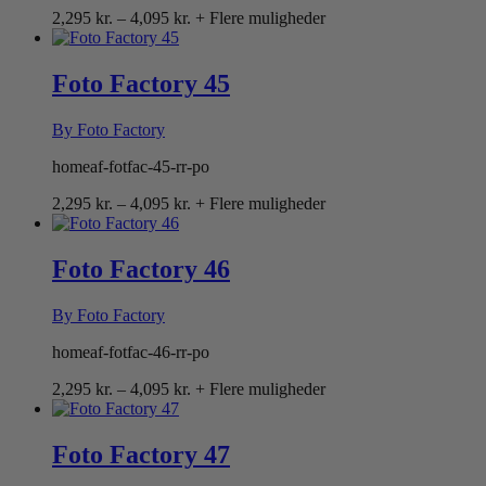
Prisinterval:
2,295
kr.
–
4,095
kr.
+ Flere muligheder
2,295 kr.
til
4,095 kr.
Foto Factory 45
By Foto Factory
homeaf-fotfac-45-rr-po
Prisinterval:
2,295
kr.
–
4,095
kr.
+ Flere muligheder
2,295 kr.
til
4,095 kr.
Foto Factory 46
By Foto Factory
homeaf-fotfac-46-rr-po
Prisinterval:
2,295
kr.
–
4,095
kr.
+ Flere muligheder
2,295 kr.
til
4,095 kr.
Foto Factory 47