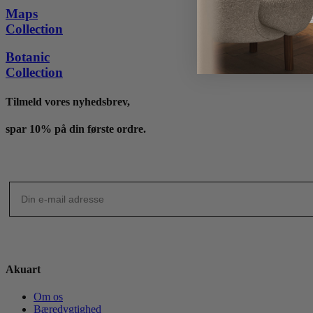
til
Maps
4,095 kr.
Collection
Botanic
Collection
Tilmeld vores nyhedsbrev,
spar 10% på din første ordre.
Akuart
Om os
Bæredygtighed