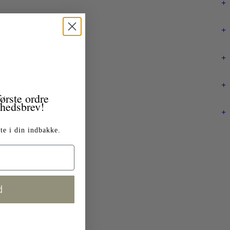
+
+
+
+
ørste ordre
yhedsbrev!
+
te i din indbakke.
d