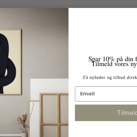
Spar 10% på din f
Tilmeld vores n
Få nyheder og tilbud direk
Tilmel