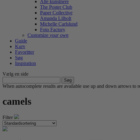
Alle kunstnere
The Poster Club
Paper Collective
Amanda Lilholt
Michelle Carlslund
Foto Factory
Customize
your own
Guide
Kurv
Favoritter
Søg
Inspiration
Vælg en side
Søg
efter:
When autocomplete results are available use up and down arrows to re
camels
Filter