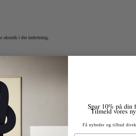
e akustik i din indretning.
Spar 10% på din f
Tilmeld vores n
Få nyheder og tilbud direk