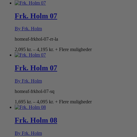
1,695 kr.
til
4,095 kr.
Frk. Holm 07
By Frk. Holm
homeaf-frkhol-07-rr-la
Prisinterval:
2,095
kr.
–
4,195
kr.
+ Flere muligheder
2,095 kr.
til
4,195 kr.
Frk. Holm 07
By Frk. Holm
homeaf-frkhol-07-sq
Prisinterval:
1,695
kr.
–
4,095
kr.
+ Flere muligheder
1,695 kr.
til
4,095 kr.
Frk. Holm 08
By Frk. Holm