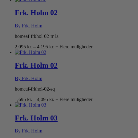
til
4,095 kr.
Frk. Holm 02
By Frk. Holm
homeaf-frkhol-02-rr-la
Prisinterval:
2,095
kr.
–
4,195
kr.
+ Flere muligheder
2,095 kr.
til
4,195 kr.
Frk. Holm 02
By Frk. Holm
homeaf-frkhol-02-sq
Prisinterval:
1,695
kr.
–
4,095
kr.
+ Flere muligheder
1,695 kr.
til
4,095 kr.
Frk. Holm 03
By Frk. Holm