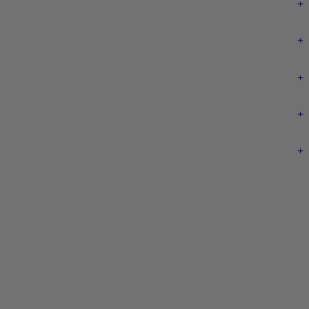
+
+
+
+
+