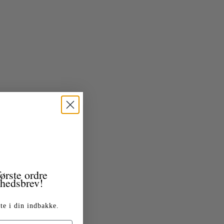
ørste ordre
yhedsbrev!
te i din indbakke.