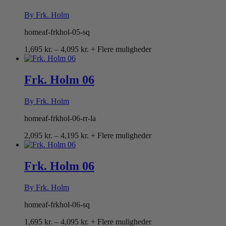
By Frk. Holm
homeaf-frkhol-05-sq
Prisinterval:
1,695
kr.
–
4,095
kr.
+ Flere muligheder
1,695 kr.
til
4,095 kr.
Frk. Holm 06
By Frk. Holm
homeaf-frkhol-06-rr-la
Prisinterval:
2,095
kr.
–
4,195
kr.
+ Flere muligheder
2,095 kr.
til
4,195 kr.
Frk. Holm 06
By Frk. Holm
homeaf-frkhol-06-sq
Prisinterval:
1,695
kr.
–
4,095
kr.
+ Flere muligheder