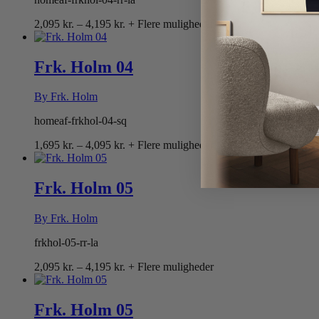
Prisinterval:
2,095
kr.
–
4,195
kr.
+ Flere muligheder
2,095 kr.
til
4,195 kr.
Frk. Holm 04
By Frk. Holm
homeaf-frkhol-04-sq
Prisinterval:
1,695
kr.
–
4,095
kr.
+ Flere muligheder
1,695 kr.
til
4,095 kr.
Frk. Holm 05
By Frk. Holm
frkhol-05-rr-la
Prisinterval:
2,095
kr.
–
4,195
kr.
+ Flere muligheder
2,095 kr.
til
4,195 kr.
Frk. Holm 05