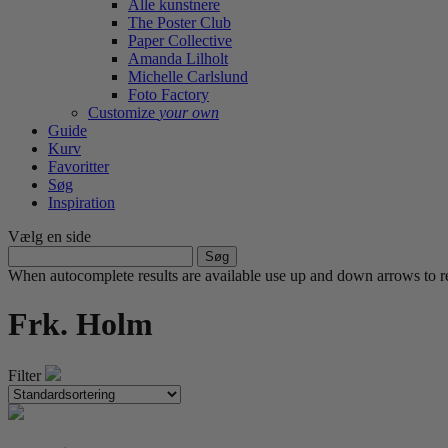
Alle kunstnere
The Poster Club
Paper Collective
Amanda Lilholt
Michelle Carlslund
Foto Factory
Customize
your own
Guide
Kurv
Favoritter
Søg
Inspiration
Vælg en side
Søg
efter:
When autocomplete results are available use up and down arrows to re
Frk. Holm
Filter