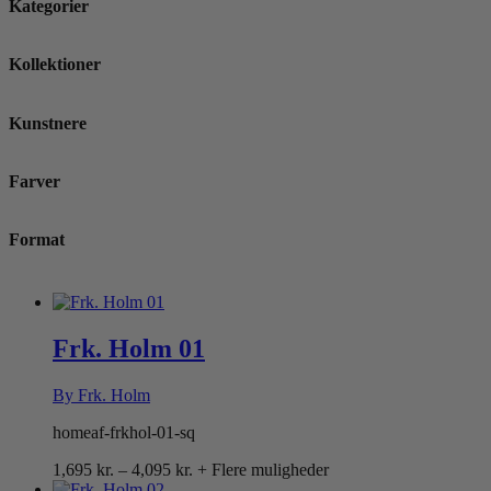
Kategorier
Kollektioner
Kunstnere
Farver
Format
Frk. Holm 01
By Frk. Holm
homeaf-frkhol-01-sq
Prisinterval:
1,695
kr.
–
4,095
kr.
+ Flere muligheder
1,695 kr.