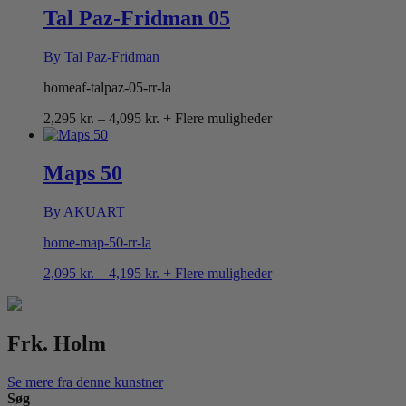
4,195 kr.
Tal Paz-Fridman 05
By Tal Paz-Fridman
homeaf-talpaz-05-rr-la
Prisinterval:
2,295
kr.
–
4,095
kr.
+ Flere muligheder
2,295 kr.
til
4,095 kr.
Maps 50
By AKUART
home-map-50-rr-la
Prisinterval:
2,095
kr.
–
4,195
kr.
+ Flere muligheder
2,095 kr.
til
4,195 kr.
Frk. Holm
Se mere fra denne kunstner
Søg