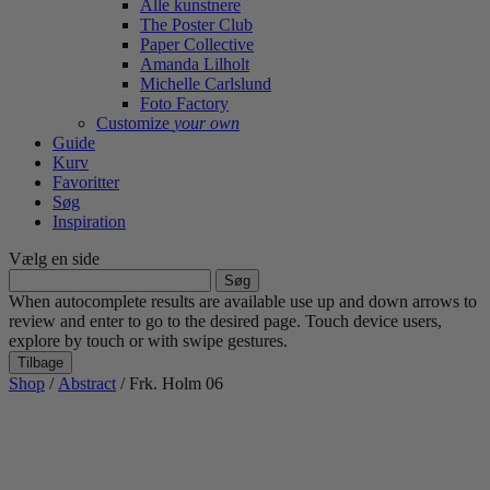
Alle kunstnere
The Poster Club
Paper Collective
Amanda Lilholt
Michelle Carlslund
Foto Factory
Customize
your own
Guide
Kurv
Favoritter
Søg
Inspiration
Vælg en side
Søg
efter:
When autocomplete results are available use up and down arrows to
review and enter to go to the desired page. Touch device users,
explore by touch or with swipe gestures.
Tilbage
Shop
/
Abstract
/ Frk. Holm 06