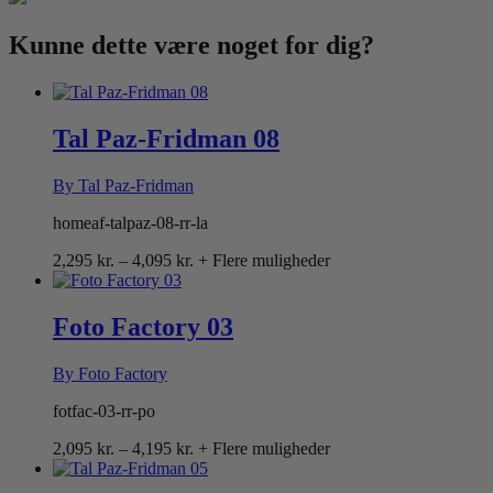
Kunne dette være
noget for dig?
Tal Paz-Fridman 08
By Tal Paz-Fridman
homeaf-talpaz-08-rr-la
Prisinterval:
2,295
kr.
–
4,095
kr.
+ Flere muligheder
2,295 kr.
til
4,095 kr.
Foto Factory 03
By Foto Factory
fotfac-03-rr-po
Prisinterval:
2,095
kr.
–
4,195
kr.
+ Flere muligheder
2,095 kr.
til