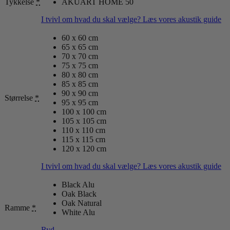
Tykkelse
*
AKUART HOME 50
I tvivl om hvad du skal vælge? Læs vores akustik guide
60 x 60 cm
65 x 65 cm
70 x 70 cm
75 x 75 cm
80 x 80 cm
85 x 85 cm
90 x 90 cm
Størrelse
*
95 x 95 cm
100 x 100 cm
105 x 105 cm
110 x 110 cm
115 x 115 cm
120 x 120 cm
I tvivl om hvad du skal vælge? Læs vores akustik guide
Black Alu
Oak Black
Oak Natural
Ramme
*
White Alu
Ryd