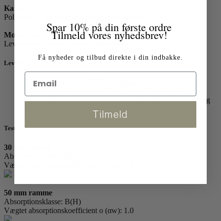
Kanvas
Polyester af 100% genanvendte polyesterfibre.
Spar 10% på din første ordre
Tilmeld vores nyhedsbrev!
Montering
Leveres med ophængsbeslag på bagsiden
Få nyheder og tilbud direkte i din indbakke.
Levering
Vi leverer inden for 10-15 arbejdsdage.
Store formater leveres med fragtmand. (Fra 86x120 cm)
Mindre formater leveres med GLS. Du modtager et tracking
nr og kan følge pakken. (Fra 86x120 cm og ned)
Tilmeld
Test & Akustisk funktionalitet
30 mm ramme
Absorptionsklasse: B(H)
Vægtet absorptionskoefficient o (αw): 0.8
50 mm ramme
Absorptionsklasse: B(H)
Vægtet absorptionskoefficient o (αw): 1.0