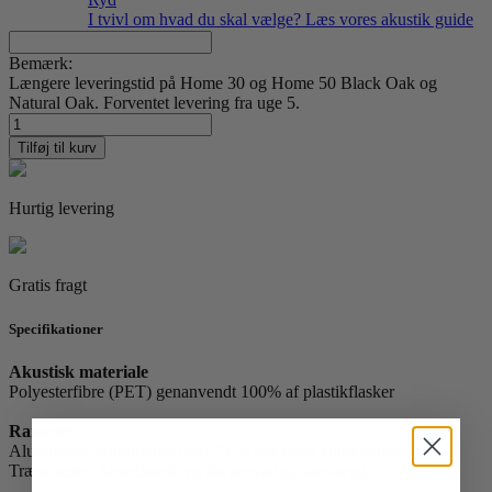
I tvivl om hvad du skal vælge? Læs vores akustik guide
Bemærk:
Længere leveringstid på Home 30 og Home 50 Black Oak og
Natural Oak. Forventet levering fra uge 5.
Frk.
Holm
Tilføj til kurv
06
antal
Hurtig levering
Gratis fragt
Specifikationer
Akustisk materiale
Polyesterfibre (PET) genanvendt 100% af plastikflasker
Rammer
Alurammer: Aluminium med 75 % upcycled aluminiumsskrot
Trærammer: Amerikansk eg fra ansvarligt skovbrug.