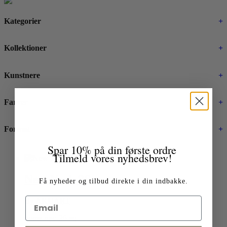
Kategorier
+
Kollektioner
+
Kunstnere
+
Farver
+
Format
+
Spar 10% på din første ordre
Tilmeld vores nyhedsbrev!
New York 26
Få nyheder og tilbud direkte i din indbakke.
By AKUART
home-nyc-26-sq