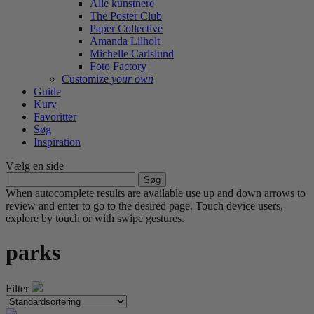
Alle kunstnere
The Poster Club
Paper Collective
Amanda Lilholt
Michelle Carlslund
Foto Factory
Customize
your own
Guide
Kurv
Favoritter
Søg
Inspiration
Vælg en side
Søg
efter:
When autocomplete results are available use up and down arrows to
review and enter to go to the desired page. Touch device users,
explore by touch or with swipe gestures.
parks
Filter