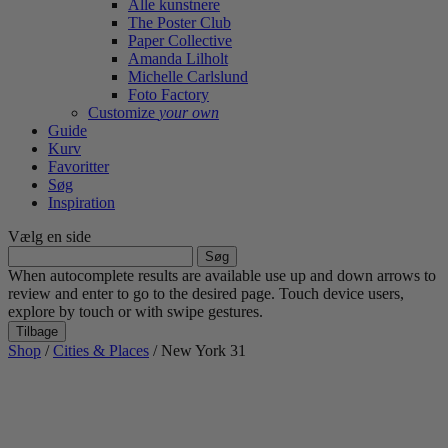
Alle kunstnere
The Poster Club
Paper Collective
Amanda Lilholt
Michelle Carlslund
Foto Factory
Customize
your own
Guide
Kurv
Favoritter
Søg
Inspiration
Vælg en side
Søg
efter:
When autocomplete results are available use up and down arrows to
review and enter to go to the desired page. Touch device users,
explore by touch or with swipe gestures.
Tilbage
Shop
/
Cities & Places
/ New York 31