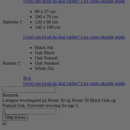
I tvivl om hvad du skal vælge? Læs vores akustik guide
80 x 57 cm
100 x 70 cm
Størrelse
*
120 x 80 cm
140 x 100 cm
I tvivl om hvad du skal vælge? Læs vores akustik guide
Black Alu
Oak Black
Oak Natural
Ramme
*
Oak Smoked
White Alu
Ryd
I tvivl om hvad du skal vælge? Læs vores akustik guide
Bemærk:
Længere leveringstid på Home 30 og Home 50 Black Oak og
Natural Oak. Forventet levering fra uge 5.
New
York
Tilføj til kurv
31
antal