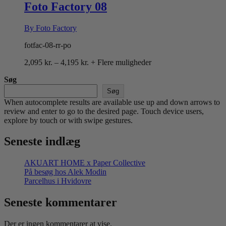
4,195 kr.
Foto Factory 08
By Foto Factory
fotfac-08-rr-po
Prisinterval:
2,095
kr.
–
4,195
kr.
+ Flere muligheder
2,095 kr.
Søg
til
4,195 kr.
Søg
When autocomplete results are available use up and down arrows to
review and enter to go to the desired page. Touch device users,
explore by touch or with swipe gestures.
Seneste indlæg
AKUART HOME x Paper Collective
På besøg hos Alek Modin
Parcelhus i Hvidovre
Seneste kommentarer
Der er ingen kommentarer at vise.