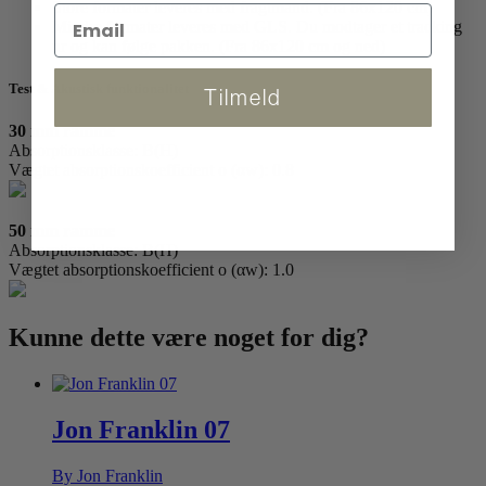
Store formater leveres med fragtmand. (Fra 86x120 cm)
Mindre formater leveres med GLS. Du modtager et tracking
nr og kan følge pakken. (Fra 86x120 cm og ned)
Test & Akustisk funktionalitet
Tilmeld
30 mm ramme
Absorptionsklasse: B(H)
Vægtet absorptionskoefficient o (αw): 0.8
50 mm ramme
Absorptionsklasse: B(H)
Vægtet absorptionskoefficient o (αw): 1.0
Kunne dette være
noget for dig?
Jon Franklin 07
By Jon Franklin