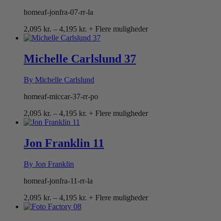
homeaf-jonfra-07-rr-la
Prisinterval:
2,095
kr.
–
4,195
kr.
+ Flere muligheder
2,095 kr.
til
4,195 kr.
Michelle Carlslund 37
By Michelle Carlslund
homeaf-miccar-37-rr-po
Prisinterval:
2,095
kr.
–
4,195
kr.
+ Flere muligheder
2,095 kr.
til
4,195 kr.
Jon Franklin 11
By Jon Franklin
homeaf-jonfra-11-rr-la
Prisinterval:
2,095
kr.
–
4,195
kr.
+ Flere muligheder
2,095 kr.
til