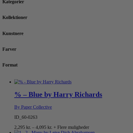
Kategorier
Kollektioner
Kunstnere
Farver
Format
% – Blue by Harry Richards
By Paper Collective
ID_60-0263
Prisinterval:
2,295
kr.
–
4,095
kr.
+ Flere muligheder
2,295 kr.