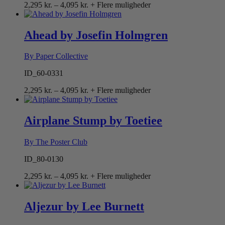
Prisinterval:
2,295
kr.
–
4,095
kr.
+ Flere muligheder
2,295 kr.
til
4,095 kr.
Ahead by Josefin Holmgren
By Paper Collective
ID_60-0331
Prisinterval:
2,295
kr.
–
4,095
kr.
+ Flere muligheder
2,295 kr.
til
4,095 kr.
Airplane Stump by Toetiee
By The Poster Club
ID_80-0130
Prisinterval:
2,295
kr.
–
4,095
kr.
+ Flere muligheder
2,295 kr.
til
4,095 kr.
Aljezur by Lee Burnett