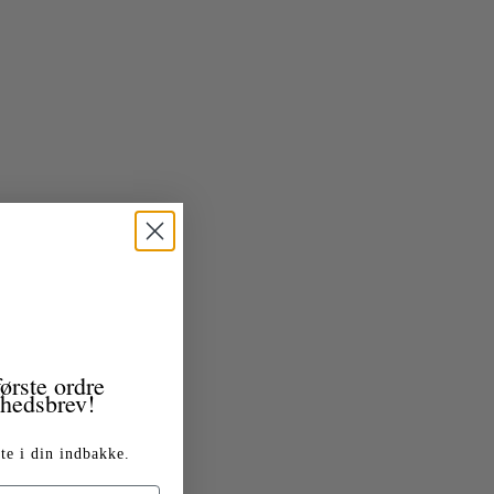
ørste ordre
yhedsbrev!
te i din indbakke.