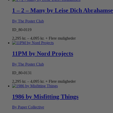
til
4,095 kr.
1 – 2 – Many by Leise Dich Abrahams
By The Poster Club
ID_80-0119
Prisinterval:
2,295
kr.
–
4,095
kr.
+ Flere muligheder
2,295 kr.
til
4,095 kr.
11PM by Nord Projects
By The Poster Club
ID_80-0131
Prisinterval:
2,295
kr.
–
4,095
kr.
+ Flere muligheder
2,295 kr.
til
4,095 kr.
1986 by Misfitting Things
By Paper Collective