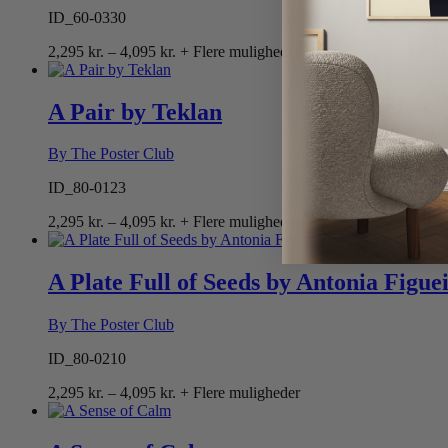
ID_60-0330
Prisinterval:
2,295
kr.
–
4,095
kr.
+ Flere muligheder
2,295 kr.
til
4,095 kr.
A Pair by Teklan
By The Poster Club
ID_80-0123
Prisinterval:
2,295
kr.
–
4,095
kr.
+ Flere muligheder
2,295 kr.
til
4,095 kr.
A Plate Full of Seeds by Antonia Figue
By The Poster Club
ID_80-0210
Prisinterval:
2,295
kr.
–
4,095
kr.
+ Flere muligheder
2,295 kr.
til
4,095 kr.