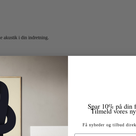
e akustik i din indretning.
Spar 10% på din f
Tilmeld vores n
Få nyheder og tilbud direk