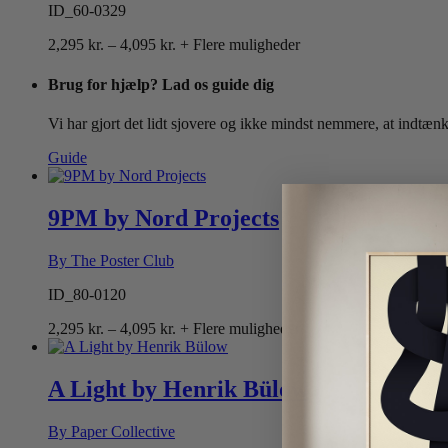
ID_60-0329
Prisinterval:
2,295
kr.
–
4,095
kr.
+ Flere muligheder
2,295 kr.
til
Brug for hjælp? Lad os guide dig
4,095 kr.
Vi har gjort det lidt sjovere og ikke mindst nemmere, at indtænk
Guide
9PM by Nord Projects
By The Poster Club
ID_80-0120
Prisinterval:
2,295
kr.
–
4,095
kr.
+ Flere muligheder
2,295 kr.
til
4,095 kr.
A Light by Henrik Bülow
By Paper Collective