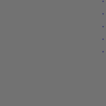
+
+
+
+
+