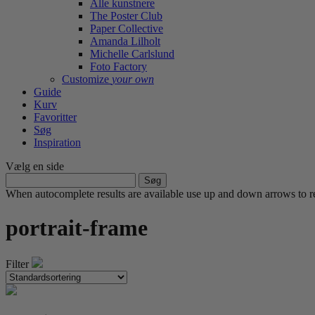
Alle kunstnere
The Poster Club
Paper Collective
Amanda Lilholt
Michelle Carlslund
Foto Factory
Customize
your own
Guide
Kurv
Favoritter
Søg
Inspiration
Vælg en side
Søg
efter:
When autocomplete results are available use up and down arrows to re
portrait-frame
Filter