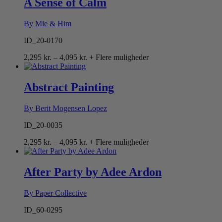
A Sense of Calm
By Mie & Him
ID_20-0170
Prisinterval:
2,295
kr.
–
4,095
kr.
+ Flere muligheder
2,295 kr.
til
4,095 kr.
Abstract Painting
By Berit Mogensen Lopez
ID_20-0035
Prisinterval:
2,295
kr.
–
4,095
kr.
+ Flere muligheder
2,295 kr.
til
4,095 kr.
After Party by Adee Ardon
By Paper Collective
ID_60-0295