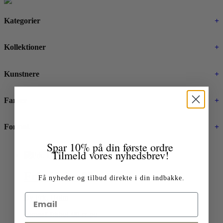
Kategorier
+
Kollektioner
+
Kunstnere
+
Farver
+
Format
+
Spar 10% på din første ordre
Tilmeld vores nyhedsbrev!
Frk. Holm 09
Få nyheder og tilbud direkte i din indbakke.
By Frk. Holm
homeaf-frkhol-09-rr-po