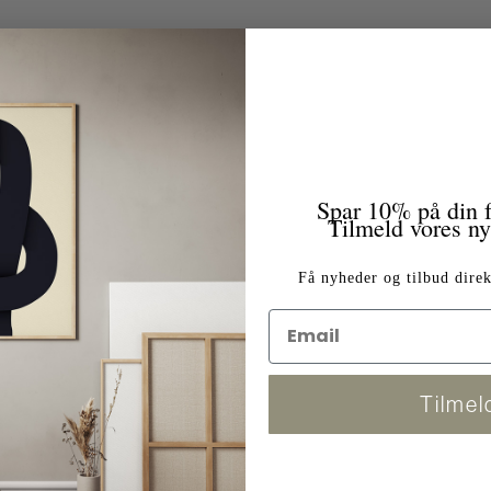
Spar 10% på din f
Tilmeld vores n
Få nyheder og tilbud direk
Tilmel