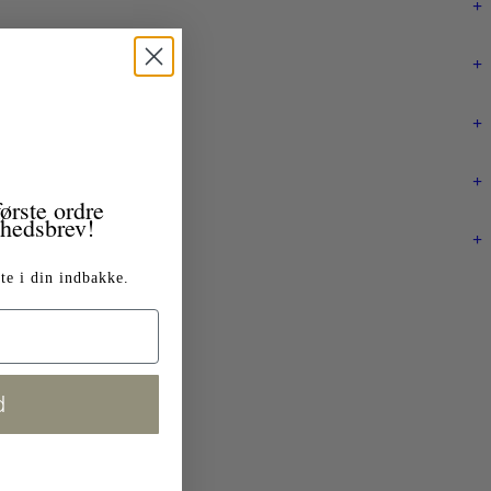
+
+
+
+
ørste ordre
yhedsbrev!
+
te i din indbakke.
d