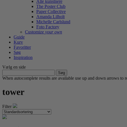
Alle kunstnere
The Poster Club
Paper Collective
Amanda Lilholt
Michelle Carlslund
Foto Factory
Customize
your own
Guide
Kurv
Favoritter
Søg
Inspiration
Vælg en side
Søg
efter:
When autocomplete results are available use up and down arrows to re
tower
Filter