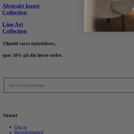
til
Abstrakt kunst
4,095 kr.
Collection
Line Art
Collection
Tilmeld vores nyhedsbrev,
spar 10% på din første ordre.
Akuart
Om os
Bæredygtighed