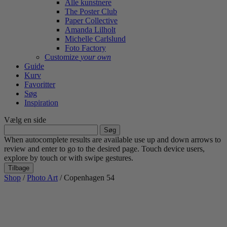
Alle kunstnere
The Poster Club
Paper Collective
Amanda Lilholt
Michelle Carlslund
Foto Factory
Customize
your own
Guide
Kurv
Favoritter
Søg
Inspiration
Vælg en side
Søg
efter:
When autocomplete results are available use up and down arrows to
review and enter to go to the desired page. Touch device users,
explore by touch or with swipe gestures.
Tilbage
Shop
/
Photo Art
/ Copenhagen 54