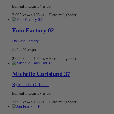
homeaf-miccar-34-rr-po
Prisinterval:
2,095
kr.
–
4,195
kr.
+ Flere muligheder
2,095 kr.
til
4,195 kr.
Foto Factory 02
By Foto Factory
fotfac-02-rr-po
Prisinterval:
2,095
kr.
–
4,195
kr.
+ Flere muligheder
2,095 kr.
til
4,195 kr.
Michelle Carlslund 37
By Michelle Carlslund
homeaf-miccar-37-rr-po
Prisinterval:
2,095
kr.
–
4,195
kr.
+ Flere muligheder
2,095 kr.
til