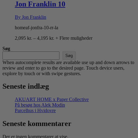
4,195 kr.
Jon Franklin 10
By Jon Franklin
homeaf-jonfra-10-rr-la
Prisinterval:
2,095
kr.
–
4,195
kr.
+ Flere muligheder
2,095 kr.
Søg
til
4,195 kr.
Søg
When autocomplete results are available use up and down arrows to
review and enter to go to the desired page. Touch device users,
explore by touch or with swipe gestures.
Seneste indlæg
AKUART HOME x Paper Collective
På besøg hos Alek Modin
Parcelhus i Hvidovre
Seneste kommentarer
Der er ingen kommentarer at vise.