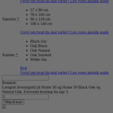
I tvivl om hvad du skal vælge? Læs vores akustik guide
57 x 80 cm
70 x 100 cm
Størrelse
*
86 x 120 cm
100 x 140 cm
I tvivl om hvad du skal vælge? Læs vores akustik guide
Black Alu
Oak Black
Oak Natural
Ramme
*
Oak Smoked
White Alu
Ryd
I tvivl om hvad du skal vælge? Læs vores akustik guide
Bemærk:
Længere leveringstid på Home 30 og Home 50 Black Oak og
Natural Oak. Forventet levering fra uge 5.
Copenhagen
54
Tilføj til kurv
antal