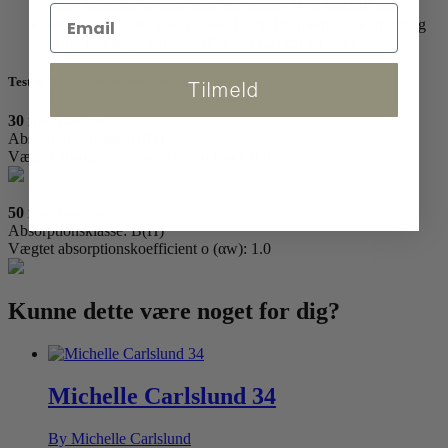
Store formater leveres med fragtmand. (Fra 86x120 cm)
Mindre formater leveres med GLS. Du modtager et tracking
nr og kan følge pakken. (Fra 86x120 cm og ned)
Test & Akustisk funktionalitet
Tilmeld
30 mm ramme
Absorptionsklasse: B(H)
Vægtet absorptionskoefficient o (αw): 0.8
50 mm ramme
Absorptionsklasse: B(H)
Vægtet absorptionskoefficient o (αw): 1.0
Kunne dette være
noget for dig?
Michelle Carlslund 34
By Michelle Carlslund