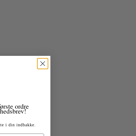
ørste ordre
yhedsbrev!
te i din indbakke.