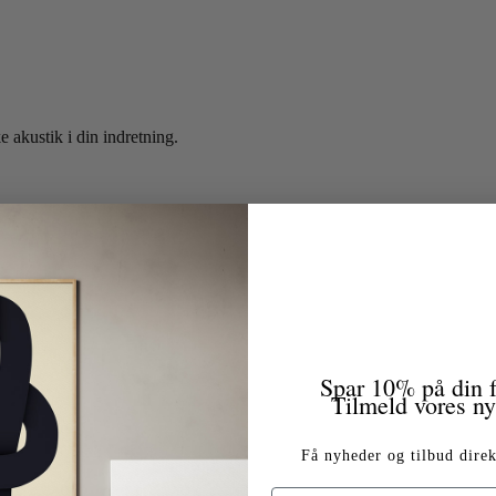
e akustik i din indretning.
Spar 10% på din f
Tilmeld vores n
Få nyheder og tilbud direk