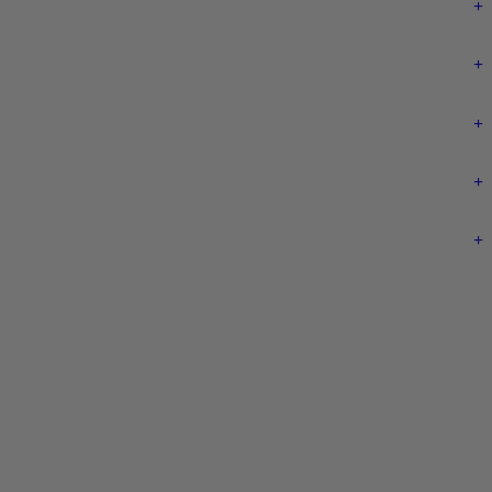
+
+
+
+
+