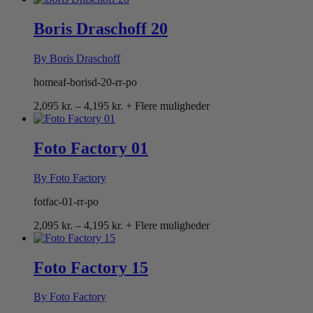
til
4,095 kr.
Boris Draschoff 20
By Boris Draschoff
homeaf-borisd-20-rr-po
Prisinterval:
2,095
kr.
–
4,195
kr.
+ Flere muligheder
2,095 kr.
til
4,195 kr.
Foto Factory 01
By Foto Factory
fotfac-01-rr-po
Prisinterval:
2,095
kr.
–
4,195
kr.
+ Flere muligheder
2,095 kr.
til
4,195 kr.
Foto Factory 15
By Foto Factory