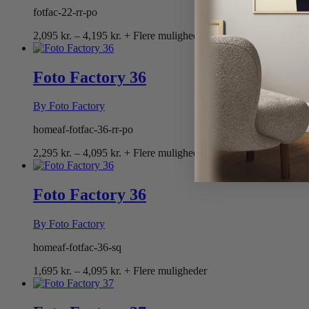
fotfac-22-rr-po
Prisinterval:
2,095
kr.
–
4,195
kr.
+ Flere muligheder
2,095 kr.
til
4,195 kr.
Foto Factory 36
By Foto Factory
homeaf-fotfac-36-rr-po
Prisinterval:
2,295
kr.
–
4,095
kr.
+ Flere muligheder
2,295 kr.
til
4,095 kr.
Foto Factory 36
By Foto Factory
homeaf-fotfac-36-sq
Prisinterval:
1,695
kr.
–
4,095
kr.
+ Flere muligheder
1,695 kr.
til
4,095 kr.