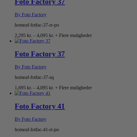
Foto Factory 37
By Foto Factory
homeaf-fotfac-37-rr-po
Prisinterval:
2,295
kr.
–
4,095
kr.
+ Flere muligheder
2,295 kr.
til
4,095 kr.
Foto Factory 37
By Foto Factory
homeaf-fotfac-37-sq
Prisinterval:
1,695
kr.
–
4,095
kr.
+ Flere muligheder
1,695 kr.
til
4,095 kr.
Foto Factory 41
By Foto Factory
homeaf-fotfac-41-rr-po