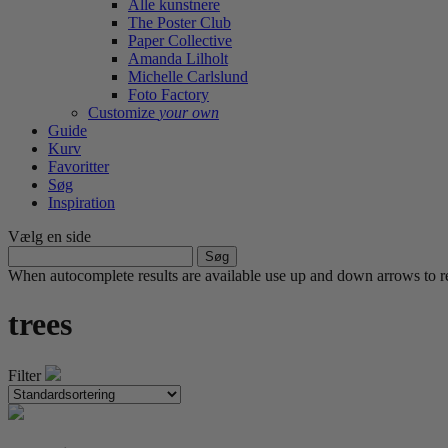
Alle kunstnere
The Poster Club
Paper Collective
Amanda Lilholt
Michelle Carlslund
Foto Factory
Customize
your own
Guide
Kurv
Favoritter
Søg
Inspiration
Vælg en side
Søg
efter:
When autocomplete results are available use up and down arrows to re
trees
Filter