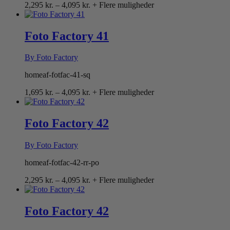
Prisinterval:
2,295
kr.
–
4,095
kr.
+ Flere muligheder
2,295 kr.
til
4,095 kr.
Foto Factory 41
By Foto Factory
homeaf-fotfac-41-sq
Prisinterval:
1,695
kr.
–
4,095
kr.
+ Flere muligheder
1,695 kr.
til
4,095 kr.
Foto Factory 42
By Foto Factory
homeaf-fotfac-42-rr-po
Prisinterval:
2,295
kr.
–
4,095
kr.
+ Flere muligheder
2,295 kr.
til
4,095 kr.
Foto Factory 42