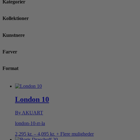
Kategorier
Kollektioner
Kunstnere
Farver
Format
London 10
By AKUART
london-10-rr-la
Prisinterval:
2,295
kr.
–
4,095
kr.
+ Flere muligheder
2,295 kr.