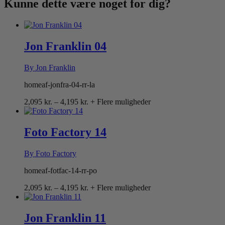
Kunne dette være
noget for dig?
Jon Franklin 04
By Jon Franklin
homeaf-jonfra-04-rr-la
Prisinterval:
2,095
kr.
–
4,195
kr.
+ Flere muligheder
2,095 kr.
til
4,195 kr.
Foto Factory 14
By Foto Factory
homeaf-fotfac-14-rr-po
Prisinterval:
2,095
kr.
–
4,195
kr.
+ Flere muligheder
2,095 kr.
til
4,195 kr.
Jon Franklin 11