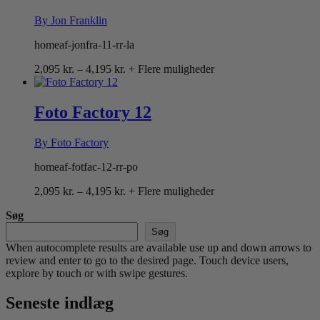
By Jon Franklin
homeaf-jonfra-11-rr-la
Prisinterval:
2,095
kr.
–
4,195
kr.
+ Flere muligheder
2,095 kr.
til
4,195 kr.
Foto Factory 12
By Foto Factory
homeaf-fotfac-12-rr-po
Prisinterval:
2,095
kr.
–
4,195
kr.
+ Flere muligheder
2,095 kr.
Søg
til
4,195 kr.
Søg
When autocomplete results are available use up and down arrows to
review and enter to go to the desired page. Touch device users,
explore by touch or with swipe gestures.
Seneste indlæg