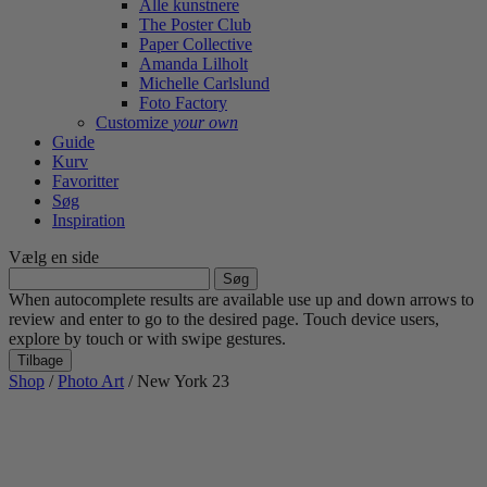
Alle kunstnere
The Poster Club
Paper Collective
Amanda Lilholt
Michelle Carlslund
Foto Factory
Customize
your own
Guide
Kurv
Favoritter
Søg
Inspiration
Vælg en side
Søg
efter:
When autocomplete results are available use up and down arrows to
review and enter to go to the desired page. Touch device users,
explore by touch or with swipe gestures.
Tilbage
Shop
/
Photo Art
/ New York 23