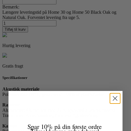
Bemærk:
Længere leveringstid på Home 30 og Home 50 Black Oak og
Natural Oak. Forventet levering fra uge 5.
New
York
Tilføj til kurv
23
antal
Hurtig levering
Gratis fragt
Specifikationer
Akustisk materiale
Polyesterfibre (PET) genanvendt 100% af plastikflasker
Rammer
Alurammer: Aluminium med 75 % upcycled aluminiumsskrot
Trærammer: Amerikansk eg fra ansvarligt skovbrug.
Spar 10% på din første ordre
Kanvas