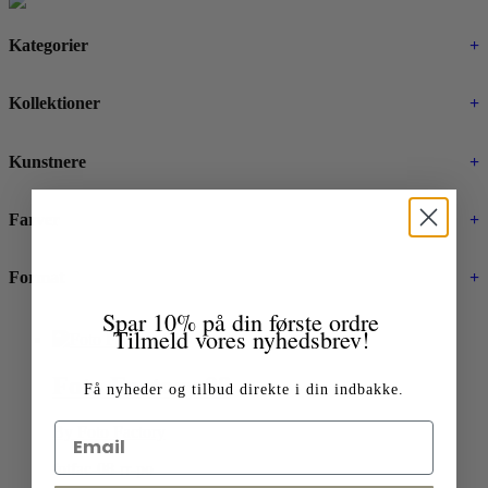
Kategorier
+
Kollektioner
+
Kunstnere
+
Farver
+
Format
+
Spar 10% på din første ordre
Tilmeld vores nyhedsbrev!
Foto Factory 08
Få nyheder og tilbud direkte i din indbakke.
By Foto Factory
fotfac-08-rr-po