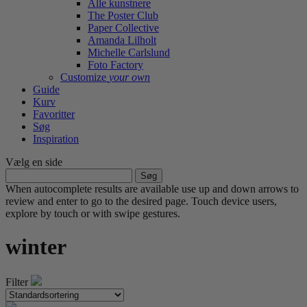
Alle kunstnere
The Poster Club
Paper Collective
Amanda Lilholt
Michelle Carlslund
Foto Factory
Customize
your own
Guide
Kurv
Favoritter
Søg
Inspiration
Vælg en side
Søg
efter:
When autocomplete results are available use up and down arrows to
review and enter to go to the desired page. Touch device users,
explore by touch or with swipe gestures.
winter
Filter