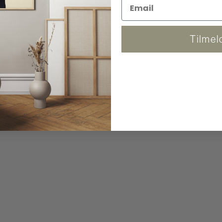
 og kan følge pakken. (Fra 86x120 cm og ned)
Tilmel