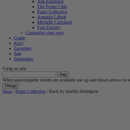
Alle kunstnere
The Poster Club
Paper Collective
Amanda Lilholt
Michelle Carlslund
Foto Factory
Customize
your own
Guide
Kurv
Favoritter
Søg
Inspiration
Vælg en side
Søg
efter:
When autocomplete results are available use up and down arrows to re
Tilbage
Shop
/
Paper Collective
/ Back by Josefin Holmgren