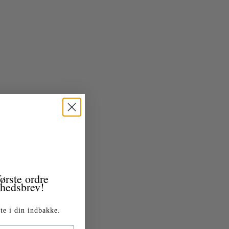
ørste ordre
yhedsbrev!
te i din indbakke.