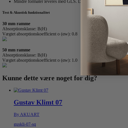
Mindre formater leveres med GLS. Du modtager et tracking nr
Test & Akustisk funktionalitet
30 mm ramme
Absorptionsklasse: B(H)
Vægtet absorptionskoefficient o (αw): 0.8
50 mm ramme
Absorptionsklasse: B(H)
Vægtet absorptionskoefficient o (αw): 1.0
Kunne dette være
noget for dig?
Gustav Klimt 07
By AKUART
guskli-07-sq