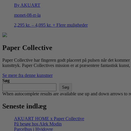
By AKUART
monet-08-rr-la
Prisinterval:
2,295
kr.
–
4,095
kr.
+ Flere muligheder
2,295 kr.
til
4,095 kr.
Paper Collective
Paper Collective har fingeren godt placeret på pulsen når det kommer ti
kunsttryk. Paper Collectives mission er at præsentere fantastisk kunst,
Se mere fra denne kunstner
Søg
Søg
When autocomplete results are available use up and down arrows to re
Seneste indlæg
AKUART HOME x Paper Collective
På besøg hos Alek Modin
Parcelhus i Hvidovre