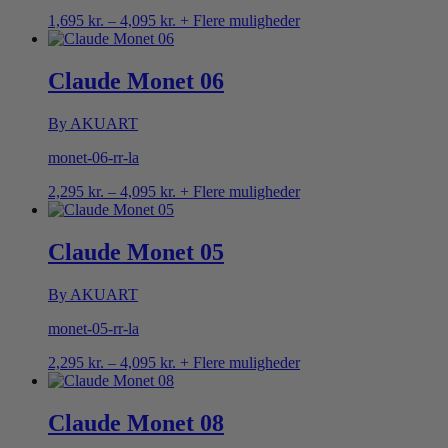
Prisinterval:
1,695
kr.
–
4,095
kr.
+ Flere muligheder
1,695 kr.
til
4,095 kr.
Claude Monet 06
By AKUART
monet-06-rr-la
Prisinterval:
2,295
kr.
–
4,095
kr.
+ Flere muligheder
2,295 kr.
til
4,095 kr.
Claude Monet 05
By AKUART
monet-05-rr-la
Prisinterval:
2,295
kr.
–
4,095
kr.
+ Flere muligheder
2,295 kr.
til
4,095 kr.
Claude Monet 08