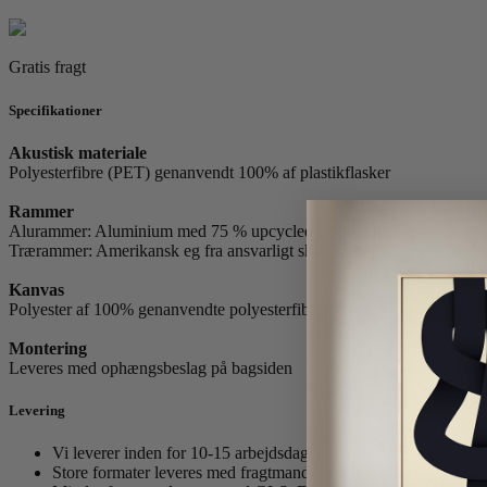
Gratis fragt
Specifikationer
Akustisk materiale
Polyesterfibre (PET) genanvendt 100% af plastikflasker
Rammer
Alurammer: Aluminium med 75 % upcycled aluminiumsskrot
Trærammer: Amerikansk eg fra ansvarligt skovbrug.
Kanvas
Polyester af 100% genanvendte polyesterfibre.
Montering
Leveres med ophængsbeslag på bagsiden
Levering
Vi leverer inden for 10-15 arbejdsdage.
Store formater leveres med fragtmand. (Fra 86x120 cm)