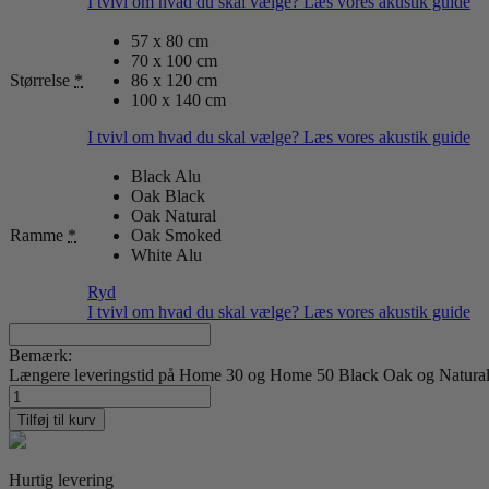
I tvivl om hvad du skal vælge? Læs vores akustik guide
57 x 80 cm
70 x 100 cm
Størrelse
*
86 x 120 cm
100 x 140 cm
I tvivl om hvad du skal vælge? Læs vores akustik guide
Black Alu
Oak Black
Oak Natural
Ramme
*
Oak Smoked
White Alu
Ryd
I tvivl om hvad du skal vælge? Læs vores akustik guide
Bemærk:
Længere leveringstid på Home 30 og Home 50 Black Oak og Natural O
Back
by
Tilføj til kurv
Josefin
Holmgren
antal
Hurtig levering