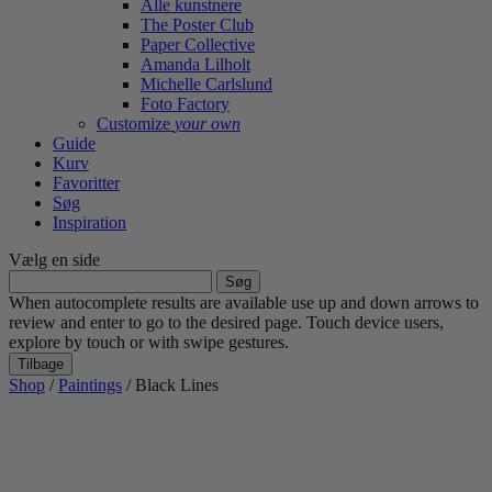
Alle kunstnere
The Poster Club
Paper Collective
Amanda Lilholt
Michelle Carlslund
Foto Factory
Customize
your own
Guide
Kurv
Favoritter
Søg
Inspiration
Vælg en side
Søg
efter:
When autocomplete results are available use up and down arrows to
review and enter to go to the desired page. Touch device users,
explore by touch or with swipe gestures.
Tilbage
Shop
/
Paintings
/ Black Lines