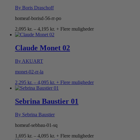
By Boris Draschoff
homeaf-borisd-56-rr-po
Prisinterval:
2,095
kr.
–
4,195
kr.
+ Flere muligheder
2,095 kr.
til
4,195 kr.
Claude Monet 02
By AKUART
monet-02-rr-la
Prisinterval:
2,295
kr.
–
4,095
kr.
+ Flere muligheder
2,295 kr.
til
4,095 kr.
Sebrina Baustier 01
By Sebrina Baustier
homeaf-sebbau-01-sq
Prisinterval:
1,695
kr.
–
4,095
kr.
+ Flere muligheder