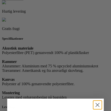
antal
Hurtig levering
Gratis fragt
Specifikationer
Akustisk materiale
Polyesterfibre (PET) genanvendt 100% af plastikflasker
Rammer
Alurammer: Aluminium med 75 % upcycled aluminiumsskrot
Trærammer: Amerikansk eg fra ansvarligt skovbrug.
Kanvas
Polyester af 100% genanvendte polyesterfibre.
Montering
Leveres med ophængsbeslag på bagsiden
Levering