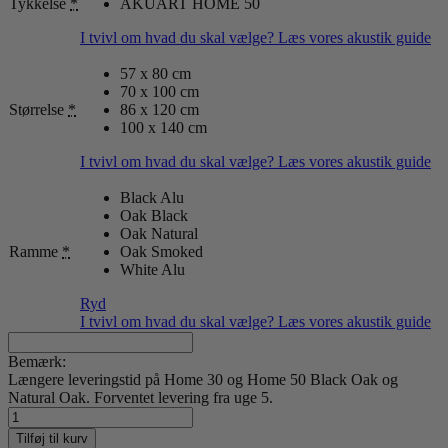
Tykkelse
*
AKUART HOME 50
I tvivl om hvad du skal vælge? Læs vores akustik guide
57 x 80 cm
70 x 100 cm
Størrelse
*
86 x 120 cm
100 x 140 cm
I tvivl om hvad du skal vælge? Læs vores akustik guide
Black Alu
Oak Black
Oak Natural
Ramme
*
Oak Smoked
White Alu
Ryd
I tvivl om hvad du skal vælge? Læs vores akustik guide
Bemærk:
Længere leveringstid på Home 30 og Home 50 Black Oak og
Natural Oak. Forventet levering fra uge 5.
Black
Lines
Tilføj til kurv