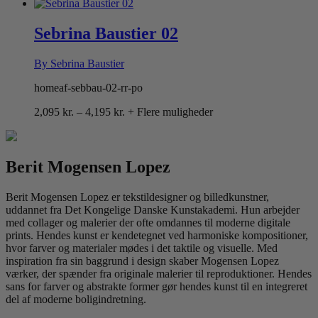
1,695 kr.
til
4,095 kr.
Sebrina Baustier 02
By Sebrina Baustier
homeaf-sebbau-02-rr-po
Prisinterval:
2,095
kr.
–
4,195
kr.
+ Flere muligheder
2,095 kr.
til
4,195 kr.
Berit Mogensen Lopez
Berit Mogensen Lopez er tekstildesigner og billedkunstner,
uddannet fra Det Kongelige Danske Kunstakademi. Hun arbejder
med collager og malerier der ofte omdannes til moderne digitale
prints. Hendes kunst er kendetegnet ved harmoniske kompositioner,
hvor farver og materialer mødes i det taktile og visuelle. Med
inspiration fra sin baggrund i design skaber Mogensen Lopez
værker, der spænder fra originale malerier til reproduktioner. Hendes
sans for farver og abstrakte former gør hendes kunst til en integreret
del af moderne boligindretning.