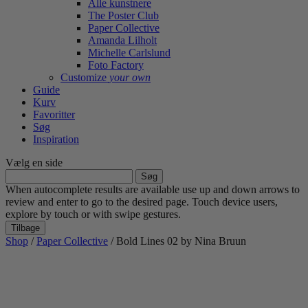
Alle kunstnere
The Poster Club
Paper Collective
Amanda Lilholt
Michelle Carlslund
Foto Factory
Customize
your own
Guide
Kurv
Favoritter
Søg
Inspiration
Vælg en side
Søg
efter:
When autocomplete results are available use up and down arrows to
review and enter to go to the desired page. Touch device users,
explore by touch or with swipe gestures.
Tilbage
Shop
/
Paper Collective
/ Bold Lines 02 by Nina Bruun