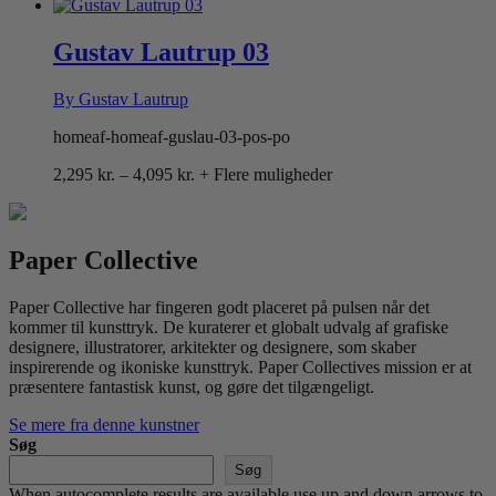
2,295 kr.
til
4,095 kr.
Gustav Lautrup 03
By Gustav Lautrup
homeaf-homeaf-guslau-03-pos-po
Prisinterval:
2,295
kr.
–
4,095
kr.
+ Flere muligheder
2,295 kr.
til
4,095 kr.
Paper Collective
Paper Collective har fingeren godt placeret på pulsen når det
kommer til kunsttryk. De kuraterer et globalt udvalg af grafiske
designere, illustratorer, arkitekter og designere, som skaber
inspirerende og ikoniske kunsttryk. Paper Collectives mission er at
præsentere fantastisk kunst, og gøre det tilgængeligt.
Se mere fra denne kunstner
Søg
Søg
When autocomplete results are available use up and down arrows to