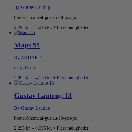
By Gustav Lautrup
homeaf-homeaf-guslau-08-pos-po
Prisinterval:
2,295
kr.
–
4,095
kr.
+ Flere muligheder
2,295 kr.
til
4,095 kr.
Maps 55
By AKUART
map-55-rr-la
Prisinterval:
2,095
kr.
–
4,195
kr.
+ Flere muligheder
2,095 kr.
til
4,195 kr.
Gustav Lautrup 13
By Gustav Lautrup
homeaf-homeaf-guslau-13-pos-po
Prisinterval:
2,295
kr.
–
4,095
kr.
+ Flere muligheder