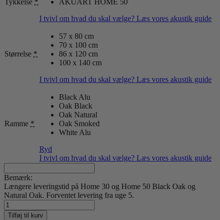
Tykkelse
*
AKUART HOME 50
I tvivl om hvad du skal vælge? Læs vores akustik guide
57 x 80 cm
70 x 100 cm
Størrelse
*
86 x 120 cm
100 x 140 cm
I tvivl om hvad du skal vælge? Læs vores akustik guide
Black Alu
Oak Black
Oak Natural
Ramme
*
Oak Smoked
White Alu
Ryd
I tvivl om hvad du skal vælge? Læs vores akustik guide
Bemærk:
Længere leveringstid på Home 30 og Home 50 Black Oak og
Natural Oak. Forventet levering fra uge 5.
Bold
Lines
Tilføj til kurv