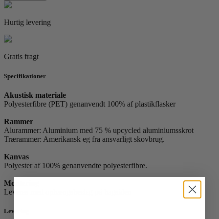
02
by
Nina
Hurtig levering
Bruun
antal
Gratis fragt
Specifikationer
Akustisk materiale
Polyesterfibre (PET) genanvendt 100% af plastikflasker
Rammer
Alurammer: Aluminium med 75 % upcycled aluminiumsskrot
Trærammer: Amerikansk eg fra ansvarligt skovbrug.
Kanvas
Polyester af 100% genanvendte polyesterfibre.
Montering
Leveres med ophængsbeslag på bagsiden
Levering