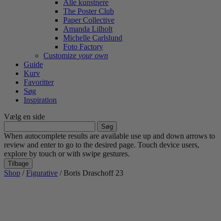
Alle kunstnere
The Poster Club
Paper Collective
Amanda Lilholt
Michelle Carlslund
Foto Factory
Customize
your own
Guide
Kurv
Favoritter
Søg
Inspiration
Vælg en side
Søg
efter:
When autocomplete results are available use up and down arrows to
review and enter to go to the desired page. Touch device users,
explore by touch or with swipe gestures.
Tilbage
Shop
/
Figurative
/ Boris Draschoff 23