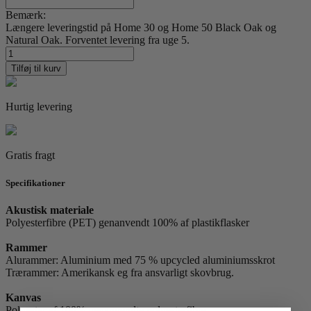
Bemærk:
Længere leveringstid på Home 30 og Home 50 Black Oak og
Natural Oak. Forventet levering fra uge 5.
Boris
Draschoff
Tilføj til kurv
23
antal
Hurtig levering
Gratis fragt
Specifikationer
Akustisk materiale
Polyesterfibre (PET) genanvendt 100% af plastikflasker
Rammer
Alurammer: Aluminium med 75 % upcycled aluminiumsskrot
Trærammer: Amerikansk eg fra ansvarligt skovbrug.
Kanvas
Polyester af 100% genanvendte polyesterfibre.