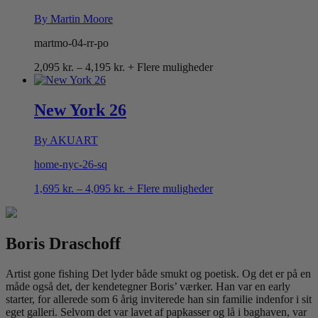
By Martin Moore
martmo-04-rr-po
Prisinterval:
2,095
kr.
–
4,195
kr.
+ Flere muligheder
2,095 kr.
til
4,195 kr.
New York 26
By AKUART
home-nyc-26-sq
Prisinterval:
1,695
kr.
–
4,095
kr.
+ Flere muligheder
1,695 kr.
til
4,095 kr.
Boris Draschoff
Artist gone fishing Det lyder både smukt og poetisk. Og det er på en
måde også det, der kendetegner Boris’ værker. Han var en early
starter, for allerede som 6 årig inviterede han sin familie indenfor i sit
eget galleri. Selvom det var lavet af papkasser og lå i baghaven, var