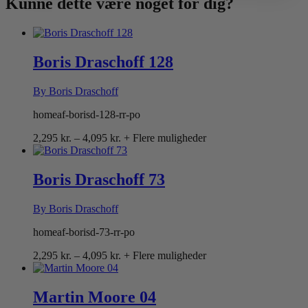
Kunne dette være
noget for dig?
Boris Draschoff 128
By Boris Draschoff
homeaf-borisd-128-rr-po
Prisinterval:
2,295
kr.
–
4,095
kr.
+ Flere muligheder
2,295 kr.
til
4,095 kr.
Boris Draschoff 73
By Boris Draschoff
homeaf-borisd-73-rr-po
Prisinterval:
2,295
kr.
–
4,095
kr.
+ Flere muligheder
2,295 kr.
til
4,095 kr.
Martin Moore 04