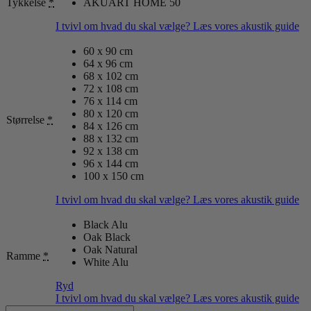
Tykkelse
*
AKUART HOME 50
I tvivl om hvad du skal vælge? Læs vores akustik guide
60 x 90 cm
64 x 96 cm
68 x 102 cm
72 x 108 cm
76 x 114 cm
80 x 120 cm
Størrelse
*
84 x 126 cm
88 x 132 cm
92 x 138 cm
96 x 144 cm
100 x 150 cm
I tvivl om hvad du skal vælge? Læs vores akustik guide
Black Alu
Oak Black
Oak Natural
Ramme
*
White Alu
Ryd
I tvivl om hvad du skal vælge? Læs vores akustik guide