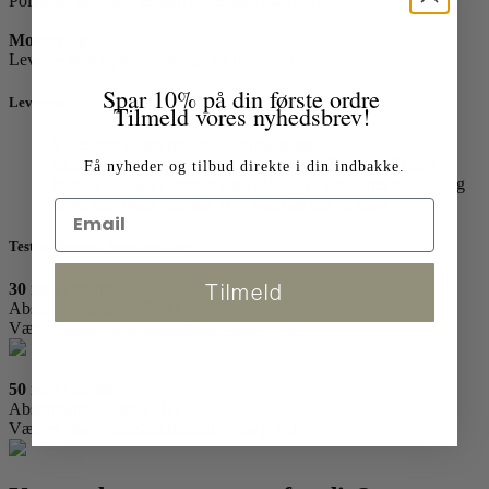
Polyester af 100% genanvendte polyesterfibre.
Montering
Leveres med ophængsbeslag på bagsiden
Spar 10% på din første ordre
Levering
Tilmeld vores nyhedsbrev!
Vi leverer inden for 10-15 arbejdsdage.
Store formater leveres med fragtmand. (Fra 86x120 cm)
Få nyheder og tilbud direkte i din indbakke.
Mindre formater leveres med GLS. Du modtager et tracking
nr og kan følge pakken. (Fra 86x120 cm og ned)
Test & Akustisk funktionalitet
Tilmeld
30 mm ramme
Absorptionsklasse: B(H)
Vægtet absorptionskoefficient o (αw): 0.8
50 mm ramme
Absorptionsklasse: B(H)
Vægtet absorptionskoefficient o (αw): 1.0