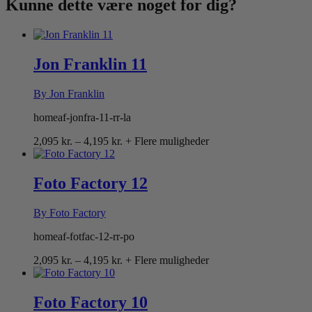
Kunne dette være
noget for dig?
Jon Franklin 11
By Jon Franklin
homeaf-jonfra-11-rr-la
Prisinterval:
2,095
kr.
–
4,195
kr.
+ Flere muligheder
2,095 kr.
til
4,195 kr.
Foto Factory 12
By Foto Factory
homeaf-fotfac-12-rr-po
Prisinterval:
2,095
kr.
–
4,195
kr.
+ Flere muligheder
2,095 kr.
til
4,195 kr.
Foto Factory 10