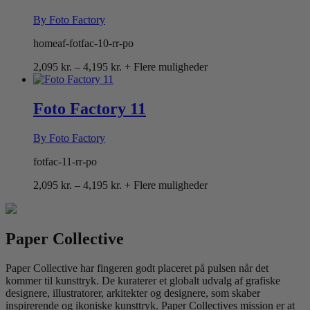
By Foto Factory
homeaf-fotfac-10-rr-po
Prisinterval:
2,095
kr.
–
4,195
kr.
+ Flere muligheder
2,095 kr.
til
4,195 kr.
Foto Factory 11
By Foto Factory
fotfac-11-rr-po
Prisinterval:
2,095
kr.
–
4,195
kr.
+ Flere muligheder
2,095 kr.
til
4,195 kr.
Paper Collective
Paper Collective har fingeren godt placeret på pulsen når det
kommer til kunsttryk. De kuraterer et globalt udvalg af grafiske
designere, illustratorer, arkitekter og designere, som skaber
inspirerende og ikoniske kunsttryk. Paper Collectives mission er at