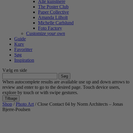
Alle kunstnere
The Poster Club
Paper Collective
Amanda Lilholt
Michelle Carlslund
Foto Factory
Customize
your own
Guide
Kurv
Favoritter
Søg
Inspiration
Vælg en side
Søg
efter:
When autocomplete results are available use up and down arrows to
review and enter to go to the desired page. Touch device users,
explore by touch or with swipe gestures.
Tilbage
Shop
/
Photo Art
/ Close Contact 04 by Norm Architects – Jonas
Bjerre-Poulsen