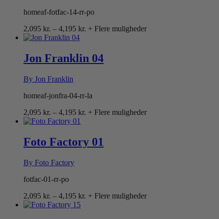
homeaf-fotfac-14-rr-po
Prisinterval:
2,095
kr.
–
4,195
kr.
+ Flere muligheder
2,095 kr.
til
4,195 kr.
Jon Franklin 04
By Jon Franklin
homeaf-jonfra-04-rr-la
Prisinterval:
2,095
kr.
–
4,195
kr.
+ Flere muligheder
2,095 kr.
til
4,195 kr.
Foto Factory 01
By Foto Factory
fotfac-01-rr-po
Prisinterval:
2,095
kr.
–
4,195
kr.
+ Flere muligheder
2,095 kr.
til