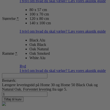
I tvivl om hvad du skal vælge? Læs vores akustik guide
80 x 57 cm
100 x 70 cm
Størrelse
*
120 x 80 cm
140 x 100 cm
I tvivl om hvad du skal vælge? Læs vores akustik guide
Black Alu
Oak Black
Oak Natural
Ramme
*
Oak Smoked
White Alu
Ryd
I tvivl om hvad du skal vælge? Læs vores akustik guide
Bemærk:
Længere leveringstid på Home 30 og Home 50 Black Oak og
Natural Oak. Forventet levering fra uge 5.
Copenhagen
13
Tilføj til kurv
antal