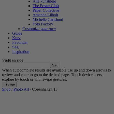
Alle kunstnere
The Poster Club
Paper Collective
Amanda Lilholt
Michelle Carlslund
Foto Factory
Customize
your own
Guide
Kurv
Favoritter
Søg
Inspiration
Vælg en side
Søg
efter:
When autocomplete results are available use up and down arrows to
review and enter to go to the desired page. Touch device users,
explore by touch or with swipe gestures.
Tilbage
Shop
/
Photo Art
/ Copenhagen 13