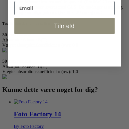
Store formater leveres med fragtmand. (Fra 86x120 cm)
Mindre formater leveres med GLS. Du modtager et tracking
nr og kan følge pakken. (Fra 86x120 cm og ned)
Test & Akustisk funktionalitet
Tilmeld
30 mm ramme
Absorptionsklasse: B(H)
Vægtet absorptionskoefficient o (αw): 0.8
50 mm ramme
Absorptionsklasse: B(H)
Vægtet absorptionskoefficient o (αw): 1.0
Kunne dette være
noget for dig?
Foto Factory 14
By Foto Factory