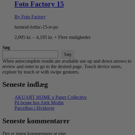
4,195 kr.
Foto Factory 15
By Foto Factory
homeaf-fotfac-15-rr-po
Prisinterval:
2,095
kr.
–
4,195
kr.
+ Flere muligheder
2,095 kr.
Søg
til
4,195 kr.
Søg
When autocomplete results are available use up and down arrows to
review and enter to go to the desired page. Touch device users,
explore by touch or with swipe gestures.
Seneste indlæg
AKUART HOME x Paper Collective
På besøg hos Alek Modin
Parcelhus i Hvidovre
Seneste kommentarer
Der er ingen kommentarer at vise.