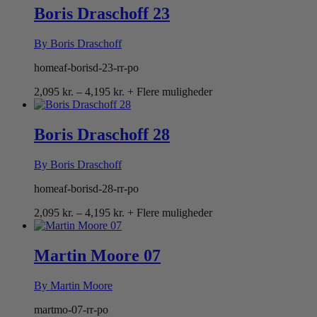
Boris Draschoff 23
By Boris Draschoff
homeaf-borisd-23-rr-po
Prisinterval:
2,095
kr.
–
4,195
kr.
+ Flere muligheder
2,095 kr.
til
4,195 kr.
Boris Draschoff 28
By Boris Draschoff
homeaf-borisd-28-rr-po
Prisinterval:
2,095
kr.
–
4,195
kr.
+ Flere muligheder
2,095 kr.
til
4,195 kr.
Martin Moore 07
By Martin Moore
martmo-07-rr-po