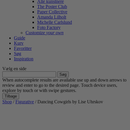
Alle kunstnere
The Poster Club
Paper Collective
Amanda Lilholt
Michelle Carlslund
Foto Factory
Customize
your own
Guide
Kurv
Favoritter
Søg
Inspiration
Vælg en side
Søg
efter:
When autocomplete results are available use up and down arrows to
review and enter to go to the desired page. Touch device users,
explore by touch or with swipe gestures.
Tilbage
Shop
/
Figurative
/ Dancing Cowgirls by Lise Uhrskov