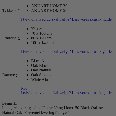
AKUART HOME 30
Tykkelse
*
AKUART HOME 50
I tvivl om hvad du skal vælge? Læs vores akustik guide
57 x 80 cm
70 x 100 cm
Størrelse
*
86 x 120 cm
100 x 140 cm
I tvivl om hvad du skal vælge? Læs vores akustik guide
Black Alu
Oak Black
Oak Natural
Ramme
*
Oak Smoked
White Alu
Ryd
I tvivl om hvad du skal vælge? Læs vores akustik guide
Bemærk:
Længere leveringstid på Home 30 og Home 50 Black Oak og
Natural Oak. Forventet levering fra uge 5.