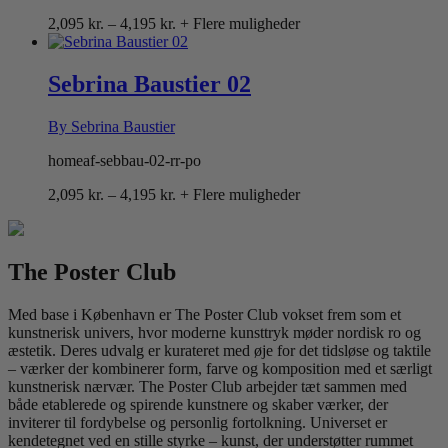
Prisinterval:
2,095
kr.
–
4,195
kr.
+ Flere muligheder
2,095 kr.
til
4,195 kr.
Sebrina Baustier 02
By Sebrina Baustier
homeaf-sebbau-02-rr-po
Prisinterval:
2,095
kr.
–
4,195
kr.
+ Flere muligheder
2,095 kr.
til
4,195 kr.
The Poster Club
Med base i København er The Poster Club vokset frem som et
kunstnerisk univers, hvor moderne kunsttryk møder nordisk ro og
æstetik. Deres udvalg er kurateret med øje for det tidsløse og taktile
– værker der kombinerer form, farve og komposition med et særligt
kunstnerisk nærvær. The Poster Club arbejder tæt sammen med
både etablerede og spirende kunstnere og skaber værker, der
inviterer til fordybelse og personlig fortolkning. Universet er
kendetegnet ved en stille styrke – kunst, der understøtter rummet