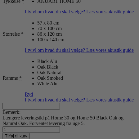
Tykkelse
*
AKUART HOME 50
I tvivl om hvad du skal vælge? Læs vores akustik guide
57 x 80 cm
70 x 100 cm
Størrelse
*
86 x 120 cm
100 x 140 cm
I tvivl om hvad du skal vælge? Læs vores akustik guide
Black Alu
Oak Black
Oak Natural
Ramme
*
Oak Smoked
White Alu
Ryd
I tvivl om hvad du skal vælge? Læs vores akustik guide
Bemærk:
Længere leveringstid på Home 30 og Home 50 Black Oak og
Natural Oak. Forventet levering fra uge 5.
Elegance
antal
Tilføj til kurv