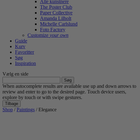
Alle kunstnere
The Poster Club
Paper Collective
Amanda Lilholt
Michelle Carlslund
Foto Factory
Customize
your own
Guide
Kurv
Favoritter
Søg
Inspiration
Vælg en side
Søg
efter:
When autocomplete results are available use up and down arrows to
review and enter to go to the desired page. Touch device users,
explore by touch or with swipe gestures.
Tilbage
Shop
/
Paintings
/ Elegance