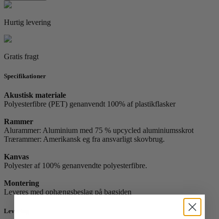
Hurtig levering
Gratis fragt
Specifikationer
Akustisk materiale
Polyesterfibre (PET) genanvendt 100% af plastikflasker
Rammer
Alurammer: Aluminium med 75 % upcycled aluminiumsskrot
Trærammer: Amerikansk eg fra ansvarligt skovbrug.
Kanvas
Polyester af 100% genanvendte polyesterfibre.
Montering
Leveres med ophængsbeslag på bagsiden
Levering