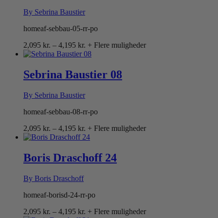
By Sebrina Baustier
homeaf-sebbau-05-rr-po
Prisinterval:
2,095
kr.
–
4,195
kr.
+ Flere muligheder
2,095 kr.
til
4,195 kr.
Sebrina Baustier 08
By Sebrina Baustier
homeaf-sebbau-08-rr-po
Prisinterval:
2,095
kr.
–
4,195
kr.
+ Flere muligheder
2,095 kr.
til
4,195 kr.
Boris Draschoff 24
By Boris Draschoff
homeaf-borisd-24-rr-po
Prisinterval:
2,095
kr.
–
4,195
kr.
+ Flere muligheder