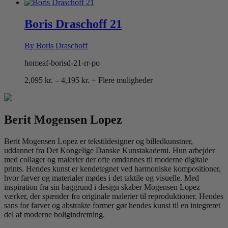
2,095 kr.
til
4,195 kr.
Boris Draschoff 21
By Boris Draschoff
homeaf-borisd-21-rr-po
Prisinterval:
2,095
kr.
–
4,195
kr.
+ Flere muligheder
2,095 kr.
til
4,195 kr.
Berit Mogensen Lopez
Berit Mogensen Lopez er tekstildesigner og billedkunstner,
uddannet fra Det Kongelige Danske Kunstakademi. Hun arbejder
med collager og malerier der ofte omdannes til moderne digitale
prints. Hendes kunst er kendetegnet ved harmoniske kompositioner,
hvor farver og materialer mødes i det taktile og visuelle. Med
inspiration fra sin baggrund i design skaber Mogensen Lopez
værker, der spænder fra originale malerier til reproduktioner. Hendes
sans for farver og abstrakte former gør hendes kunst til en integreret
del af moderne boligindretning.