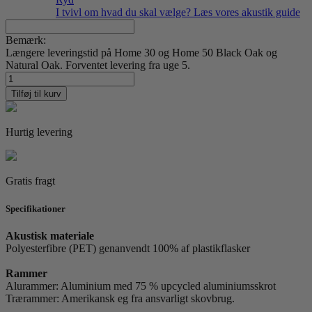
I tvivl om hvad du skal vælge? Læs vores akustik guide
Bemærk:
Længere leveringstid på Home 30 og Home 50 Black Oak og
Natural Oak. Forventet levering fra uge 5.
Eyes
by
Tilføj til kurv
Linnéa
Andersson
antal
Hurtig levering
Gratis fragt
Specifikationer
Akustisk materiale
Polyesterfibre (PET) genanvendt 100% af plastikflasker
Rammer
Alurammer: Aluminium med 75 % upcycled aluminiumsskrot
Trærammer: Amerikansk eg fra ansvarligt skovbrug.