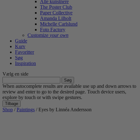
Alle kunstnere
The Poster Club
Paper Collective
Amanda Lilholt
Michelle Carlslund
Foto Factory
Customize
your own
Guide
Kurv
Favoritter
Søg
Inspiration
Vælg en side
Søg
efter:
When autocomplete results are available use up and down arrows to
review and enter to go to the desired page. Touch device users,
explore by touch or with swipe gestures.
Tilbage
Shop
/
Paintings
/ Eyes by Linnéa Andersson