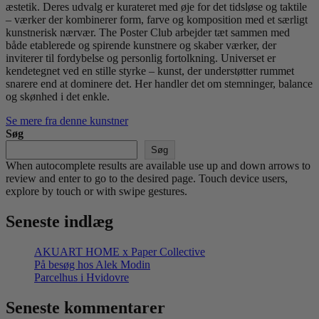
æstetik. Deres udvalg er kurateret med øje for det tidsløse og taktile
– værker der kombinerer form, farve og komposition med et særligt
kunstnerisk nærvær. The Poster Club arbejder tæt sammen med
både etablerede og spirende kunstnere og skaber værker, der
inviterer til fordybelse og personlig fortolkning. Universet er
kendetegnet ved en stille styrke – kunst, der understøtter rummet
snarere end at dominere det. Her handler det om stemninger, balance
og skønhed i det enkle.
Se mere fra denne kunstner
Søg
Søg
When autocomplete results are available use up and down arrows to
review and enter to go to the desired page. Touch device users,
explore by touch or with swipe gestures.
Seneste indlæg
AKUART HOME x Paper Collective
På besøg hos Alek Modin
Parcelhus i Hvidovre
Seneste kommentarer