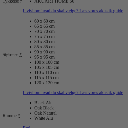
Tykkelse
*
AKUART HOME 50
I tvivl om hvad du skal vælge? Læs vores akustik guide
60 x 60 cm
65 x 65 cm
70 x 70 cm
75 x 75 cm
80 x 80 cm
85 x 85 cm
90 x 90 cm
Størrelse
*
95 x 95 cm
100 x 100 cm
105 x 105 cm
110 x 110 cm
115 x 115 cm
120 x 120 cm
I tvivl om hvad du skal vælge? Læs vores akustik guide
Black Alu
Oak Black
Oak Natural
Ramme
*
White Alu
Ryd