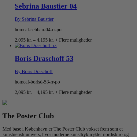
4,195 kr.
Sebrina Baustier 04
By Sebrina Baustier
homeaf-sebbau-04-rr-po
Prisinterval:
2,095
kr.
–
4,195
kr.
+ Flere muligheder
2,095 kr.
til
4,195 kr.
Boris Draschoff 53
By Boris Draschoff
homeaf-borisd-53-rr-po
Prisinterval:
2,095
kr.
–
4,195
kr.
+ Flere muligheder
2,095 kr.
til
4,195 kr.
The Poster Club
Med base i København er The Poster Club vokset frem som et
kunstnerisk univers, hvor moderne kunsttryk møder nordisk ro og