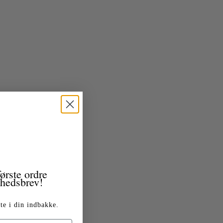
ørste ordre
yhedsbrev!
te i din indbakke.