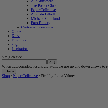
Alle kunstnere
The Poster Club
Paper Collective
Amanda Lilholt
Michelle Carlslund
Foto Factory
Customize
your own
Guide
Kurv
Favoritter
Søg
Inspiration
Vælg en side
Søg
efter:
When autocomplete results are available use up and down arrows to re
Tilbage
Shop
/
Paper Collective
/ Field by Jonna Valtner