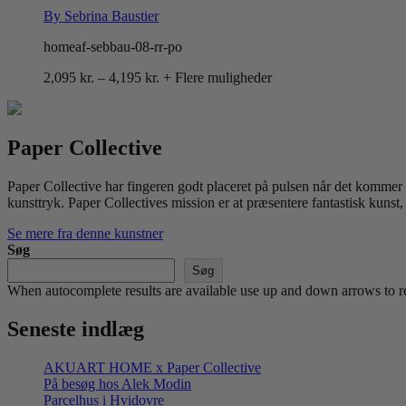
By Sebrina Baustier
homeaf-sebbau-08-rr-po
Prisinterval:
2,095
kr.
–
4,195
kr.
+ Flere muligheder
2,095 kr.
til
4,195 kr.
Paper Collective
Paper Collective har fingeren godt placeret på pulsen når det kommer ti
kunsttryk. Paper Collectives mission er at præsentere fantastisk kunst,
Se mere fra denne kunstner
Søg
Søg
When autocomplete results are available use up and down arrows to re
Seneste indlæg
AKUART HOME x Paper Collective
På besøg hos Alek Modin
Parcelhus i Hvidovre