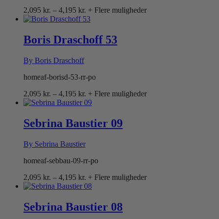
Prisinterval:
2,095
kr.
–
4,195
kr.
+ Flere muligheder
2,095 kr.
til
4,195 kr.
Boris Draschoff 53
By Boris Draschoff
homeaf-borisd-53-rr-po
Prisinterval:
2,095
kr.
–
4,195
kr.
+ Flere muligheder
2,095 kr.
til
4,195 kr.
Sebrina Baustier 09
By Sebrina Baustier
homeaf-sebbau-09-rr-po
Prisinterval:
2,095
kr.
–
4,195
kr.
+ Flere muligheder
2,095 kr.
til
4,195 kr.
Sebrina Baustier 08