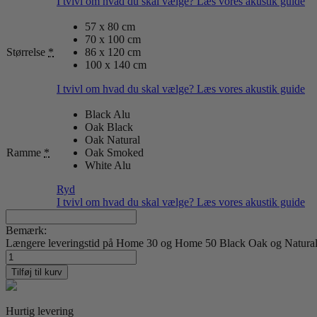
I tvivl om hvad du skal vælge? Læs vores akustik guide
57 x 80 cm
70 x 100 cm
Størrelse
*
86 x 120 cm
100 x 140 cm
I tvivl om hvad du skal vælge? Læs vores akustik guide
Black Alu
Oak Black
Oak Natural
Ramme
*
Oak Smoked
White Alu
Ryd
I tvivl om hvad du skal vælge? Læs vores akustik guide
Bemærk:
Længere leveringstid på Home 30 og Home 50 Black Oak og Natural O
Field
by
Tilføj til kurv
Jonna
Valtner
antal
Hurtig levering