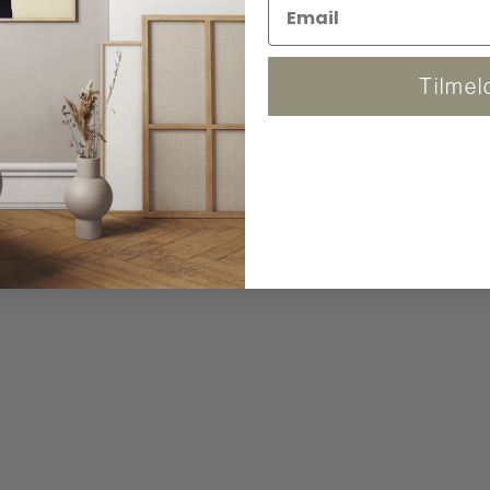
 og kan følge pakken. (Fra 86x120 cm og ned)
Tilmel