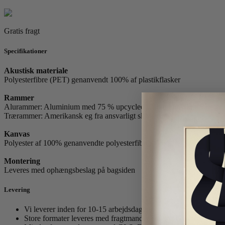
Gratis fragt
Specifikationer
Akustisk materiale
Polyesterfibre (PET) genanvendt 100% af plastikflasker
Rammer
Alurammer: Aluminium med 75 % upcycled aluminiumsskrot
Trærammer: Amerikansk eg fra ansvarligt skovbrug.
Kanvas
Polyester af 100% genanvendte polyesterfibre.
Montering
Leveres med ophængsbeslag på bagsiden
Levering
Vi leverer inden for 10-15 arbejdsdage.
Store formater leveres med fragtmand. (Fra 86x120 cm)