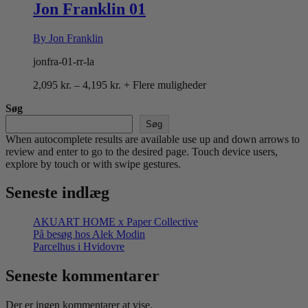
4,195 kr.
Jon Franklin 01
By Jon Franklin
jonfra-01-rr-la
Prisinterval:
2,095
kr.
–
4,195
kr.
+ Flere muligheder
2,095 kr.
Søg
til
4,195 kr.
Søg
When autocomplete results are available use up and down arrows to
review and enter to go to the desired page. Touch device users,
explore by touch or with swipe gestures.
Seneste indlæg
AKUART HOME x Paper Collective
På besøg hos Alek Modin
Parcelhus i Hvidovre
Seneste kommentarer
Der er ingen kommentarer at vise.