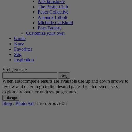
Alle kunstnere
The Poster Club
Paper Collective
Amanda Lilholt
Michelle Carlslund
Foto Factory
Customize
your own
Guide
Kurv
Favoritter
Søg
Inspiration
Vælg en side
Søg
efter:
When autocomplete results are available use up and down arrows to
review and enter to go to the desired page. Touch device users,
explore by touch or with swipe gestures.
Tilbage
Shop
/
Photo Art
/ From Above 08