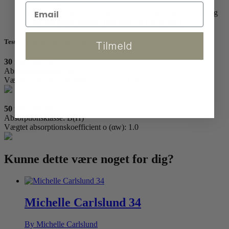
Store formater leveres med fragtmand. (Fra 86x120 cm)
Mindre formater leveres med GLS. Du modtager et tracking
nr og kan følge pakken. (Fra 86x120 cm og ned)
Test & Akustisk funktionalitet
Tilmeld
30 mm ramme
Absorptionsklasse: B(H)
Vægtet absorptionskoefficient o (αw): 0.8
50 mm ramme
Absorptionsklasse: B(H)
Vægtet absorptionskoefficient o (αw): 1.0
Kunne dette være
noget for dig?
Michelle Carlslund 34
By Michelle Carlslund