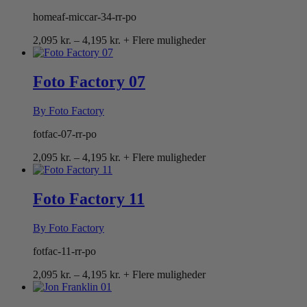
homeaf-miccar-34-rr-po
Prisinterval:
2,095
kr.
–
4,195
kr.
+ Flere muligheder
2,095 kr.
til
4,195 kr.
Foto Factory 07
By Foto Factory
fotfac-07-rr-po
Prisinterval:
2,095
kr.
–
4,195
kr.
+ Flere muligheder
2,095 kr.
til
4,195 kr.
Foto Factory 11
By Foto Factory
fotfac-11-rr-po
Prisinterval:
2,095
kr.
–
4,195
kr.
+ Flere muligheder
2,095 kr.
til