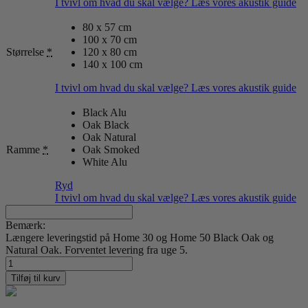
I tvivl om hvad du skal vælge? Læs vores akustik guide
80 x 57 cm
100 x 70 cm
Størrelse
*
120 x 80 cm
140 x 100 cm
I tvivl om hvad du skal vælge? Læs vores akustik guide
Black Alu
Oak Black
Oak Natural
Ramme
*
Oak Smoked
White Alu
Ryd
I tvivl om hvad du skal vælge? Læs vores akustik guide
Bemærk:
Længere leveringstid på Home 30 og Home 50 Black Oak og
Natural Oak. Forventet levering fra uge 5.
From
Above
Tilføj til kurv
08
antal