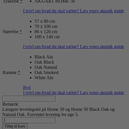
Tykkelse
*
AKUART HOME 50
I tvivl om hvad du skal vælge? Læs vores akustik guide
57 x 80 cm
70 x 100 cm
Størrelse
*
86 x 120 cm
100 x 140 cm
I tvivl om hvad du skal vælge? Læs vores akustik guide
Black Alu
Oak Black
Oak Natural
Ramme
*
Oak Smoked
White Alu
Ryd
I tvivl om hvad du skal vælge? Læs vores akustik guide
Bemærk:
Længere leveringstid på Home 30 og Home 50 Black Oak og
Natural Oak. Forventet levering fra uge 5.
Nord
Projects
Tilføj til kurv