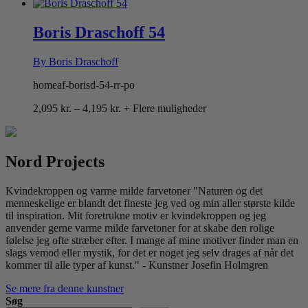
2,295 kr.
til
4,095 kr.
Boris Draschoff 54
By Boris Draschoff
homeaf-borisd-54-rr-po
Prisinterval:
2,095
kr.
–
4,195
kr.
+ Flere muligheder
2,095 kr.
til
4,195 kr.
Nord Projects
Kvindekroppen og varme milde farvetoner "Naturen og det
menneskelige er blandt det fineste jeg ved og min aller største kilde
til inspiration. Mit foretrukne motiv er kvindekroppen og jeg
anvender gerne varme milde farvetoner for at skabe den rolige
følelse jeg ofte stræber efter. I mange af mine motiver finder man en
slags vemod eller mystik, for det er noget jeg selv drages af når det
kommer til alle typer af kunst." - Kunstner Josefin Holmgren
Se mere fra denne kunstner
Søg