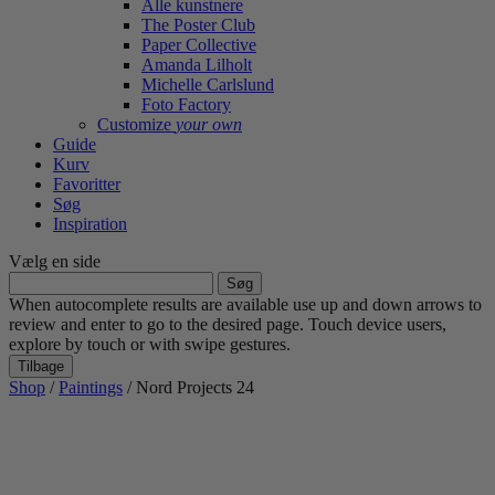
Alle kunstnere
The Poster Club
Paper Collective
Amanda Lilholt
Michelle Carlslund
Foto Factory
Customize
your own
Guide
Kurv
Favoritter
Søg
Inspiration
Vælg en side
Søg
efter:
When autocomplete results are available use up and down arrows to
review and enter to go to the desired page. Touch device users,
explore by touch or with swipe gestures.
Tilbage
Shop
/
Paintings
/ Nord Projects 24