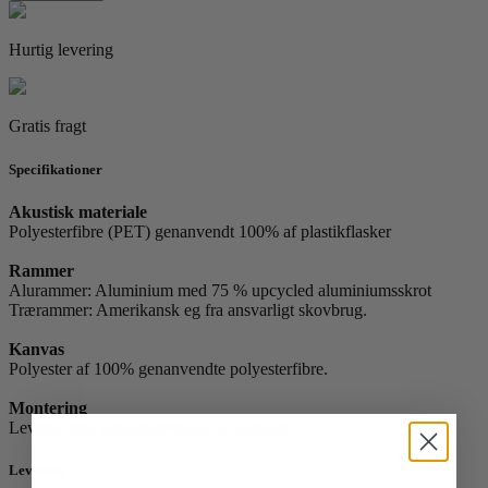
24
antal
Hurtig levering
Gratis fragt
Specifikationer
Akustisk materiale
Polyesterfibre (PET) genanvendt 100% af plastikflasker
Rammer
Alurammer: Aluminium med 75 % upcycled aluminiumsskrot
Trærammer: Amerikansk eg fra ansvarligt skovbrug.
Kanvas
Polyester af 100% genanvendte polyesterfibre.
Montering
Leveres med ophængsbeslag på bagsiden
Levering