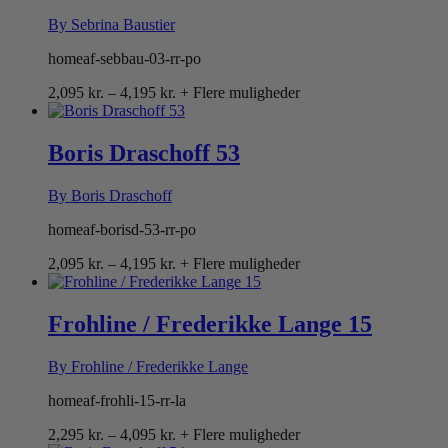
By Sebrina Baustier
homeaf-sebbau-03-rr-po
Prisinterval:
2,095
kr.
–
4,195
kr.
+ Flere muligheder
2,095 kr.
til
4,195 kr.
Boris Draschoff 53
By Boris Draschoff
homeaf-borisd-53-rr-po
Prisinterval:
2,095
kr.
–
4,195
kr.
+ Flere muligheder
2,095 kr.
til
4,195 kr.
Frohline / Frederikke Lange 15
By Frohline / Frederikke Lange
homeaf-frohli-15-rr-la
Prisinterval:
2,295
kr.
–
4,095
kr.
+ Flere muligheder