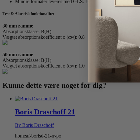
Mindre formater leveres med GLS. Du modtager et tracking nr
Test & Akustisk funktionalitet
30 mm ramme
Absorptionsklasse: B(H)
Vægtet absorptionskoefficient o (αw): 0.8
50 mm ramme
Absorptionsklasse: B(H)
Vægtet absorptionskoefficient o (αw): 1.0
Kunne dette være
noget for dig?
Boris Draschoff 21
By Boris Draschoff
homeaf-borisd-21-rr-po