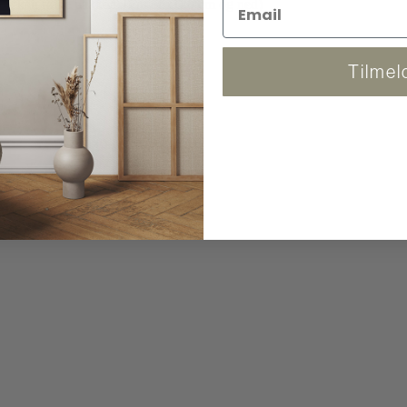
 og kan følge pakken. (Fra 86x120 cm og ned)
Tilmel