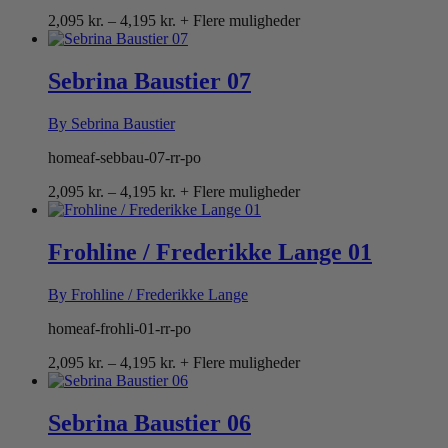
Prisinterval:
2,095
kr.
–
4,195
kr.
+ Flere muligheder
2,095 kr.
til
4,195 kr.
Sebrina Baustier 07
By Sebrina Baustier
homeaf-sebbau-07-rr-po
Prisinterval:
2,095
kr.
–
4,195
kr.
+ Flere muligheder
2,095 kr.
til
4,195 kr.
Frohline / Frederikke Lange 01
By Frohline / Frederikke Lange
homeaf-frohli-01-rr-po
Prisinterval:
2,095
kr.
–
4,195
kr.
+ Flere muligheder
2,095 kr.
til
4,195 kr.
Sebrina Baustier 06