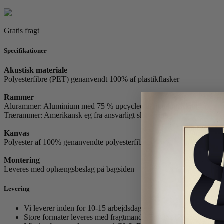
Gratis fragt
Specifikationer
Akustisk materiale
Polyesterfibre (PET) genanvendt 100% af plastikflasker
Rammer
Alurammer: Aluminium med 75 % upcycled aluminiumsskrot
Trærammer: Amerikansk eg fra ansvarligt skovbrug.
Kanvas
Polyester af 100% genanvendte polyesterfibre.
Montering
Leveres med ophængsbeslag på bagsiden
Levering
Vi leverer inden for 10-15 arbejdsdage.
Store formater leveres med fragtmand. (Fra 86x120 cm)