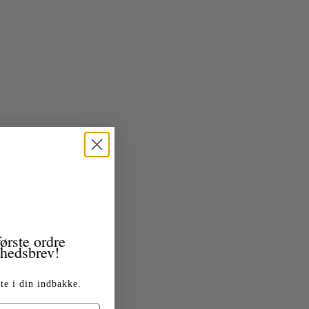
ørste ordre
yhedsbrev!
te i din indbakke.