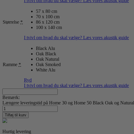
I tvivl om hvad du skal vælge? Læs vores akustik guide
57 x 80 cm
70 x 100 cm
Størrelse
*
86 x 120 cm
100 x 140 cm
I tvivl om hvad du skal vælge? Læs vores akustik guide
Black Alu
Oak Black
Oak Natural
Ramme
*
Oak Smoked
White Alu
Ryd
I tvivl om hvad du skal vælge? Læs vores akustik guide
Bemærk:
Længere leveringstid på Home 30 og Home 50 Black Oak og Natural O
Simone
Florell
Tilføj til kurv
06
antal
Hurtig levering