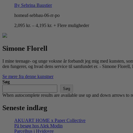
By Sebrina Baustier
homeaf-sebbau-06-rr-po
Prisinterval:
2,095
kr.
–
4,195
kr.
+ Flere muligheder
2,095 kr.
til
4,195 kr.
Simone Florell
I mine teenage- og unge voksne år forbandt jeg mig med kunsten, som
den fungerer, og hvad dens service til samfundet er. - Simone Florell,
Se mere fra denne kunstner
Søg
Søg
When autocomplete results are available use up and down arrows to re
Seneste indlæg
AKUART HOME x Paper Collective
På besøg hos Alek Modin
Parcelhus i Hvidovre