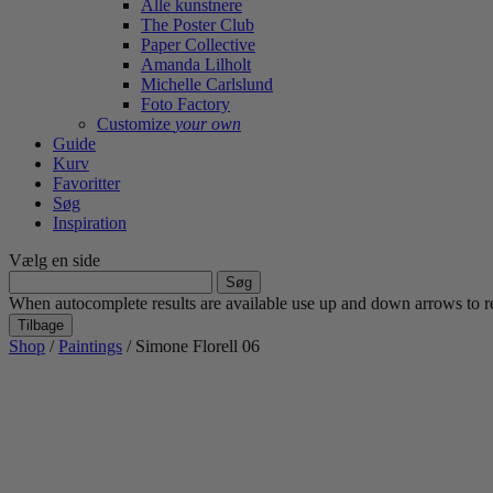
Alle kunstnere
The Poster Club
Paper Collective
Amanda Lilholt
Michelle Carlslund
Foto Factory
Customize
your own
Guide
Kurv
Favoritter
Søg
Inspiration
Vælg en side
Søg
efter:
When autocomplete results are available use up and down arrows to re
Tilbage
Shop
/
Paintings
/ Simone Florell 06