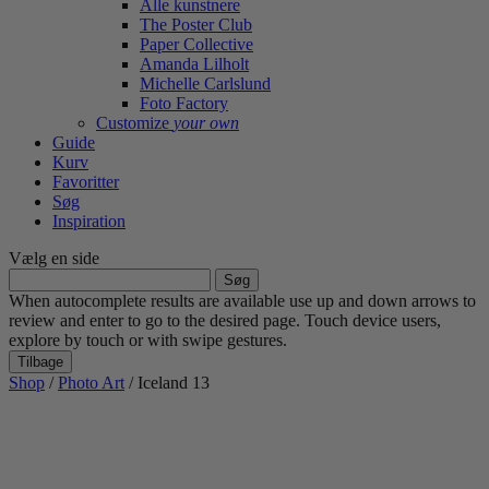
Alle kunstnere
The Poster Club
Paper Collective
Amanda Lilholt
Michelle Carlslund
Foto Factory
Customize
your own
Guide
Kurv
Favoritter
Søg
Inspiration
Vælg en side
Søg
efter:
When autocomplete results are available use up and down arrows to
review and enter to go to the desired page. Touch device users,
explore by touch or with swipe gestures.
Tilbage
Shop
/
Photo Art
/ Iceland 13