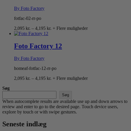
By Foto Factory
fotfac-02-rr-po
Prisinterval:
2,095
kr.
–
4,195
kr.
+ Flere muligheder
2,095 kr.
til
4,195 kr.
Foto Factory 12
By Foto Factory
homeaf-fotfac-12-rr-po
Prisinterval:
2,095
kr.
–
4,195
kr.
+ Flere muligheder
2,095 kr.
Søg
til
4,195 kr.
Søg
When autocomplete results are available use up and down arrows to
review and enter to go to the desired page. Touch device users,
explore by touch or with swipe gestures.
Seneste indlæg