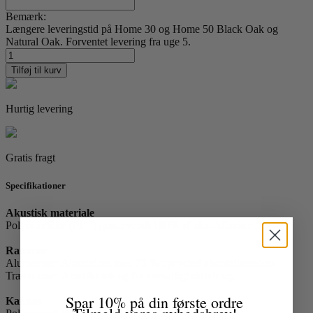
Bemærk:
Længere leveringstid på Home 30 og Home 50 Black Oak og
Natural Oak. Forventet levering fra uge 5.
Iceland
13
Tilføj til kurv
antal
Hurtig levering
Gratis fragt
Specifikationer
Akustisk materiale
Polyesterfibre (PET) genanvendt 100% af plastikflasker
Rammer
Alurammer: Aluminium med 75 % upcycled aluminiumsskrot
Trærammer: Amerikansk eg fra ansvarligt skovbrug.
Spar 10% på din første ordre
Kanvas