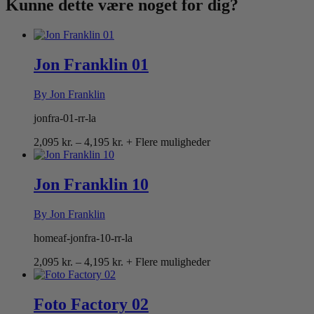
Kunne dette være
noget for dig?
Jon Franklin 01
By Jon Franklin
jonfra-01-rr-la
Prisinterval:
2,095
kr.
–
4,195
kr.
+ Flere muligheder
2,095 kr.
til
4,195 kr.
Jon Franklin 10
By Jon Franklin
homeaf-jonfra-10-rr-la
Prisinterval:
2,095
kr.
–
4,195
kr.
+ Flere muligheder
2,095 kr.
til
4,195 kr.
Foto Factory 02